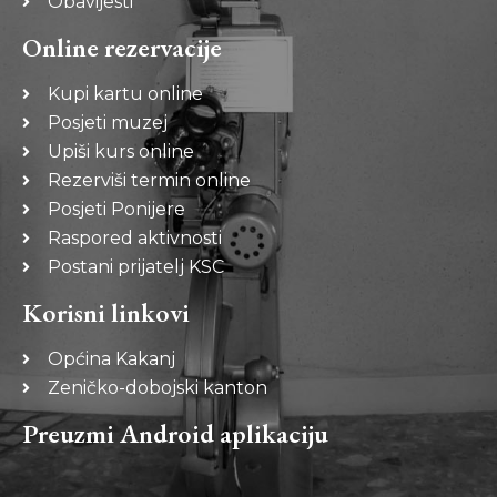
Obavijesti
Online rezervacije
Kupi kartu online
Posjeti muzej
Upiši kurs online
Rezerviši termin online
Posjeti Ponijere
Raspored aktivnosti
Postani prijatelj KSC
Korisni linkovi
Općina Kakanj
Zeničko-dobojski kanton
Preuzmi Android aplikaciju