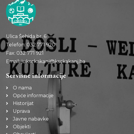
Ulica Šehida br. 6
Telefon: 032 771 920
Fax: 032 771 921
Email: juksckakanj@ksckakanj.ba
Servisne informacije
O nama
Opće informacije
Historijat
Uprava
Javne nabavke
Objekti