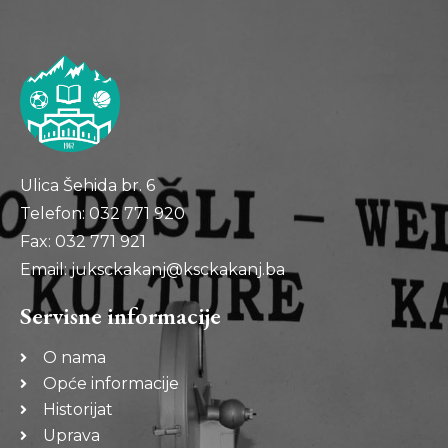
Ulica Šehida br. 6
Telefon: 032 771 920
Fax: 032 771 921
Email: juksckakanj@ksckakanj.ba
Servisne informacije
O nama
Opće informacije
Historijat
Uprava