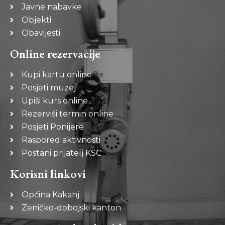
Javne nabavke
Objekti
Obavijesti
Online rezervacije
Kupi kartu online
Posjeti muzej
Upiši kurs online
Rezerviši termin online
Posjeti Ponijere
Raspored aktivnosti
Postani prijatelj KSC
Korisni linkovi
Općina Kakanj
Zeničko-dobojski kanton