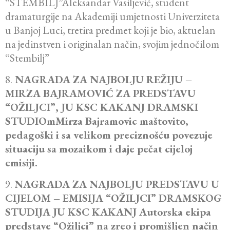
“STEMBILJ”Aleksandar Vasiljević, student
dramaturgije na Akademiji umjetnosti Univerziteta
u Banjoj Luci, tretira predmet koji je bio, aktuelan
na jedinstven i originalan način, svojim jednočilom
“Stembilj”
8.
NAGRADA ZA NAJBOLJU REŽIJU –
MIRZA BAJRAMOVIĆ ZA PREDSTAVU
“OŽILJCI”, JU KSC KAKANJ DRAMSKI
STUDIOmMirza Bajramovic maštovito,
pedagoški i sa velikom preciznošću povezuje
situaciju sa mozaikom i daje pečat cijeloj
emisiji.
9.
NAGRADA ZA NAJBOLJU PREDSTAVU U
CIJELOM – EMISIJA “OŽILJCI” DRAMSKOG
STUDIJA JU KSC KAKANJ Autorska ekipa
predstave “Ožiljci” na zreo i promišljen način