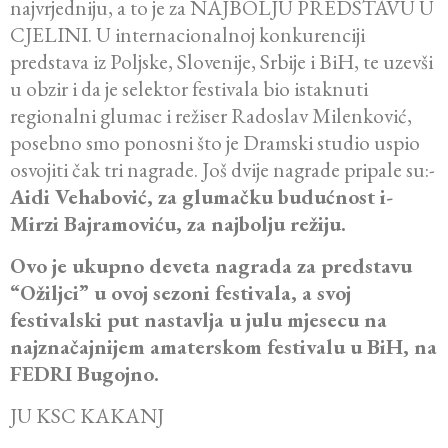
najvrjedniju, a to je za NAJBOLJU PREDSTAVU U
CJELINI. U internacionalnoj konkurenciji
predstava iz Poljske, Slovenije, Srbije i BiH, te uzevši
u obzir i da je selektor festivala bio istaknuti
regionalni glumac i režiser Radoslav Milenković,
posebno smo ponosni što je Dramski studio uspio
osvojiti čak tri nagrade. Još dvije nagrade pripale su:-
Aidi Vehabović, za glumačku budućnost i-
Mirzi Bajramoviću, za najbolju režiju.
Ovo je ukupno deveta nagrada za predstavu
“Ožiljci” u ovoj sezoni festivala, a svoj
festivalski put nastavlja u julu mjesecu na
najznačajnijem amaterskom festivalu u BiH, na
FEDRI Bugojno.
JU KSC KAKANJ