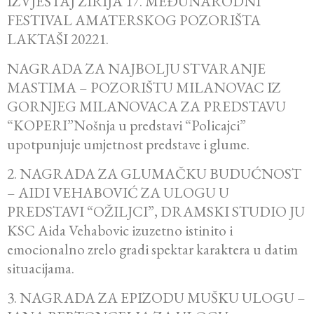
IZVJEŠTAJ ŽIRIJA 17. MEĐUNARODNI
FESTIVAL AMATERSKOG POZORIŠTA
LAKTAŠI 20221.
NAGRADA ZA NAJBOLJU STVARANJE
MASTIMA – POZORIŠTU MILANOVAC IZ
GORNJEG MILANOVACA ZA PREDSTAVU
“KOPERI”Nošnja u predstavi “Policajci”
upotpunjuje umjetnost predstave i glume.
2. NAGRADA ZA GLUMAČKU BUDUĆNOST
– AIDI VEHABOVIĆ ZA ULOGU U
PREDSTAVI “OŽILJCI”, DRAMSKI STUDIO JU
KSC Aida Vehabovic izuzetno istinito i
emocionalno zrelo gradi spektar karaktera u datim
situacijama.
3. NAGRADA ZA EPIZODU MUŠKU ULOGU –