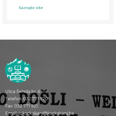
Saznajte više
Ulica Šehida br. 6
Telefon: 032 771 920
Fax: 032 771 921
Email: juksckakanj@ksckakanj.ba