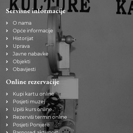
Servisne informacije
O nama
Opće informacije
Historijat
Uprava
Javne nabavke
Objekti
Obavijesti
Online rezervacije
Kupi kartu online
Posjeti muzej
Upiši kurs online
Rezerviši termin online
Posjeti Ponijere
Raspored aktivnosti