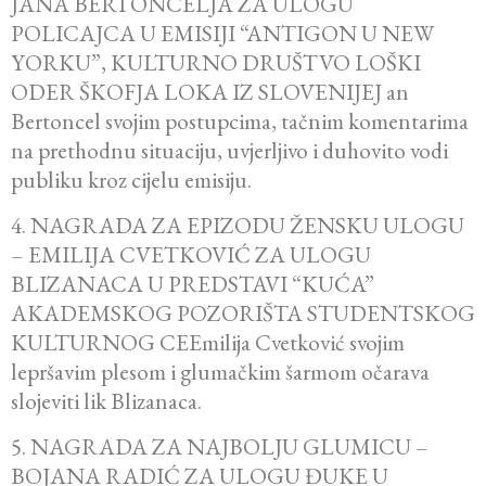
JANA BERTONCELJA ZA ULOGU
POLICAJCA U EMISIJI “ANTIGON U NEW
YORKU”, KULTURNO DRUŠTVO LOŠKI
ODER ŠKOFJA LOKA IZ SLOVENIJEJ an
Bertoncel svojim postupcima, tačnim komentarima
na prethodnu situaciju, uvjerljivo i duhovito vodi
publiku kroz cijelu emisiju.
4. NAGRADA ZA EPIZODU ŽENSKU ULOGU
– EMILIJA CVETKOVIĆ ZA ULOGU
BLIZANACA U PREDSTAVI “KUĆA”
AKADEMSKOG POZORIŠTA STUDENTSKOG
KULTURNOG CEEmilija Cvetković svojim
lepršavim plesom i glumačkim šarmom očarava
slojeviti lik Blizanaca.
5. NAGRADA ZA NAJBOLJU GLUMICU –
BOJANA RADIĆ ZA ULOGU ĐUKE U