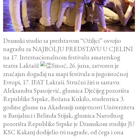
Dramski studio sa predstavom “Ožiljci” osvojio
nagradu za NAJBOLJU PREDSTAVU U CJELINI
na 17. Internacionalnom festivalu amaterskog
teatra Laktaši!
Sinoć, 26. juna, zatvoren je
značajan događaj na mapi festivala u jugoistočnoj
Evropi, 17. IFAT Laktaši. Stručni žiri u sastavu:
Aleksandra Spasojević, glumica Dječijeg pozorišta
Republike Srpske, Božana Kukilo, studentica 3.
godine glume na Akademiji umjetnosti Univerziteta
u Banjaluci i Belinda Stijak, glumica Narodnog
pozorišta Republike Srpske je Dramskom studiju JU
KSC Kakanj dodijelio tri nagrade, od čega i ona