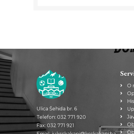
Serv
O 
Op
His
Ulica Šehida br. 6
Up
Ja
Telefon: 032 771 920
Ob
Fax: 032 771 921
Oba
Email: juksckakanj@ksckakanj.ba