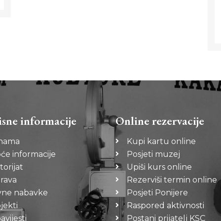
isne informacije
Online rezervacije
nama
Kupi kartu online
će informacije
Posjeti muzej
torijat
Upiši kurs online
rava
Rezerviši termin online
vne nabavke
Posjeti Ponijere
jekti
Raspored aktivnosti
vijesti
Postani prijatelj KSC