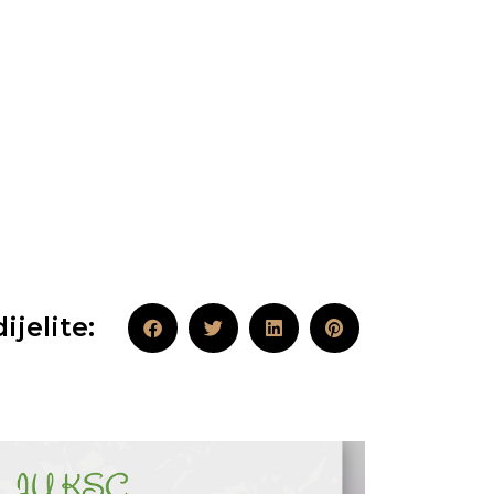
ijelite: