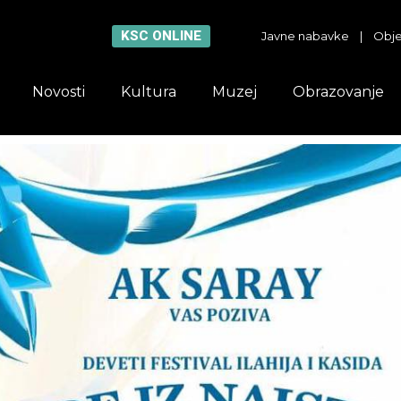
KSC ONLINE
Javne nabavke
|
Obje
Novosti
Kultura
Muzej
Obrazovanje