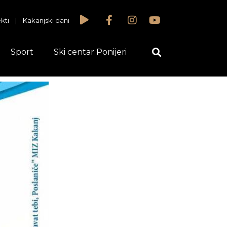
kti
|
Kakanjski dani
Sport
Ski centar Ponijeri