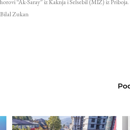
orovi “Ak-Saray” iz Kaknja i Selsebil (MIZ) iz Priboja.
, Bilal Zukan
Pod