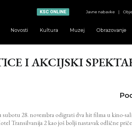
KSC ONLINE
Javne nabavke
|
Obje
Novosti
Kultura
Muzej
Obrazovanje
ICE I AKCIJSKI SPEKTA
Pod
 subotu 28. novembra odigrati dva hit filma u kino-sa
tel Transilvanija 2 kao još bolji nastavak odlične priče