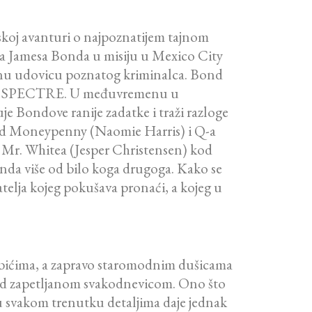
ilmskoj avanturi o najpoznatijem tajnom
ta Jamesa Bonda u misiju u Mexico City
oznu udovicu poznatog kriminalca. Bond
imenom SPECTRE. U međuvremenu u
 Bondove ranije zadatke i traži razloge
 od Moneypenny (Naomie Harris) i Q-a
 Mr. Whitea (Jesper Christensen) kod
nda više od bilo koga drugoga. Kako se
elja kojeg pokušava pronaći, a kojeg u
m bićima, a zapravo staromodnim dušicama
kad zapetljanom svakodnevicom. Ono što
 u svakom trenutku detaljima daje jednak