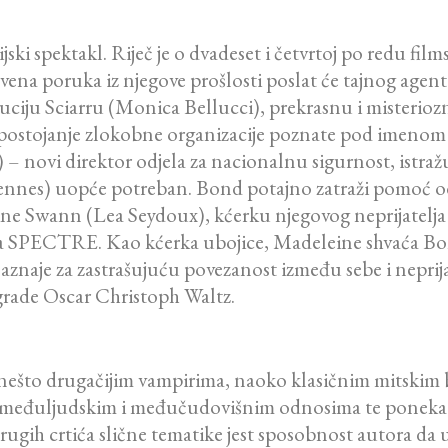
cijski spektakl. Riječ je o dvadeset i četvrtoj po redu f
vena poruka iz njegove prošlosti poslat će tajnog agen
Luciju Sciarru (Monica Bellucci), prekrasnu i misteri
otkriti postojanje zlokobne organizacije poznate pod 
ovi direktor odjela za nacionalnu sigurnost, istražuje
iennes) uopće potreban. Bond potajno zatraži pomoć
ne Swann (Lea Seydoux), kćerku njegovog neprijatelja
vanja SPECTRE. Kao kćerka ubojice, Madeleine shvaća Bo
naje za zastrašujuću povezanost između sebe i neprijat
grade Oscar Christoph Waltz.
o nešto drugačijim vampirima, naoko klasičnim mitski
eća, međuljudskim i međučudovišnim odnosima te pone
rugih crtića slične tematike jest sposobnost autora da