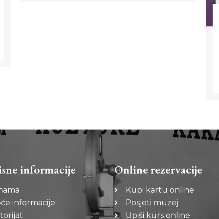
isne informacije
Online rezervacije
nama
Kupi kartu online
će informacije
Posjeti muzej
torijat
Upiši kurs online