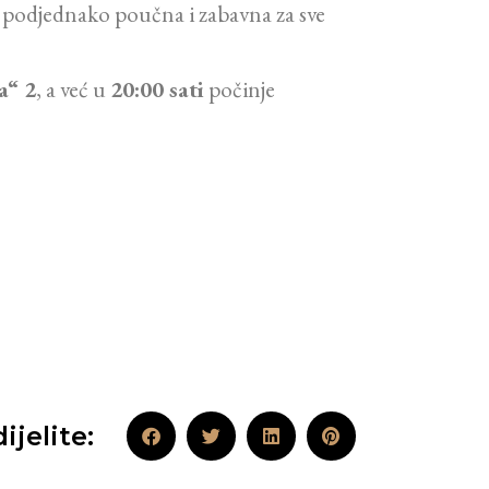
je podjednako poučna i zabavna za sve
a“ 2
, a već u
20:00 sati
počinje
ijelite: