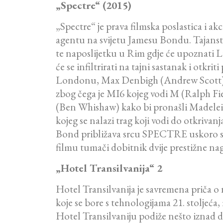
„Spectre“ (2015)
„Spectre“ je prava filmska poslastica i ak
agentu na svijetu Jamesu Bondu. Tajanst
te naposlijetku u Rim gdje će upoznati 
će se infiltrirati na tajni sastanak i 
Londonu, Max Denbigh (Andrew Scott) – n
zbog čega je MI6 kojeg vodi M (Ralph F
(Ben Whishaw) kako bi pronašli Madelei
kojeg se nalazi trag koji vodi do otkri
Bond približava srcu SPECTRE uskoro saz
filmu tumači dobitnik dvije prestižne na
„Hotel Transilvanija“ 2
Hotel Transilvanija je savremena priča 
koje se bore s tehnologijama 21. stolj
Hotel Transilvaniju podiže nešto iznad d