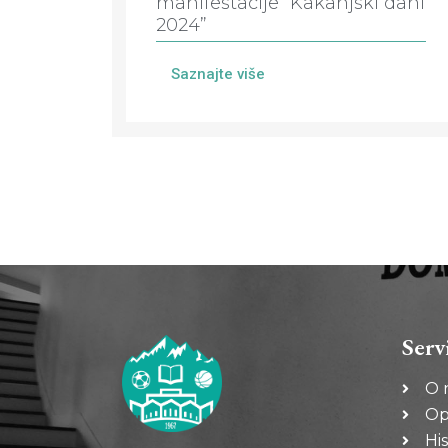
manifestacije “Kakanjski dani
2024”
Saznajte više
Serv
O 
Op
His