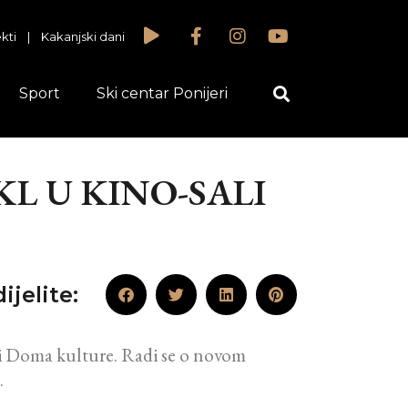
kti
|
Kakanjski dani
Sport
Ski centar Ponijeri
KL U KINO-SALI
ijelite:
li Doma kulture. Radi se o novom
.