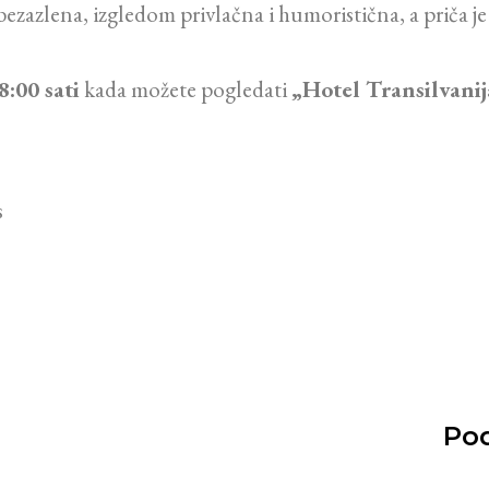
 bezazlena, izgledom privlačna i humoristična, a priča 
8:00 sati
kada možete pogledati
„Hotel Transilvanij
s
Pod