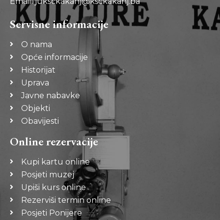
Email: juksckakanj@ksckakanj.ba
Servisne informacije
O nama
Opće informacije
Historijat
Uprava
Javne nabavke
Objekti
Obavijesti
Online rezervacije
Kupi kartu online
Posjeti muzej
Upiši kurs online
Rezerviši termin online
Posjeti Ponijere