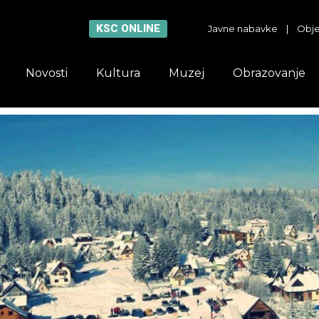
KSC ONLINE
Javne nabavke
|
Obje
Novosti
Kultura
Muzej
Obrazovanje