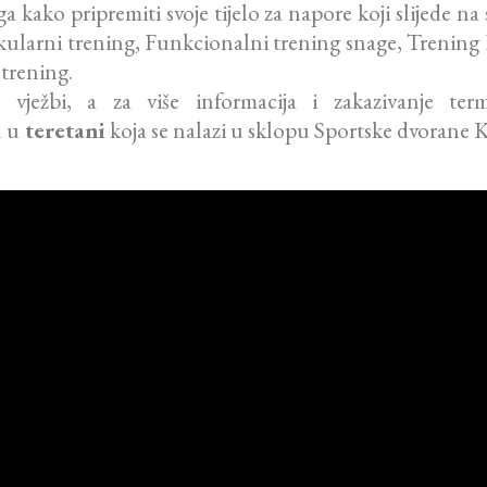
nga kako pripremiti svoje tijelo za napore koji slijed
kularni trening, Funkcionalni trening snage, Trening F
 trening.
vježbi, a za više informacija i zakazivanje te
n u
teretani
koja se nalazi u sklopu Sportske dvorane