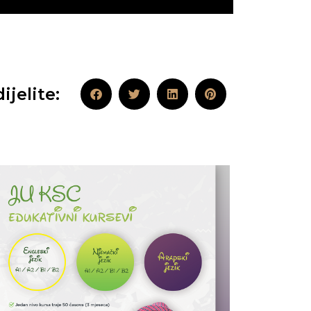
ijelite: