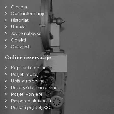
O nama
Opće informacije
Historijat
Uprava
Javne nabavke
Objekti
Obavijesti
Online rezervacije
Kupi kartu online
Posjeti muzej
Upiši kurs online
Rezerviši termin online
Posjeti Ponijere
Raspored aktivnosti
Postani prijatelj KSC