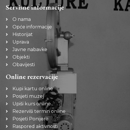
Servisne informacije
O nama
Opće informacije
Historijat
Uprava
Javne nabavke
Objekti
Obavijesti
Online rezervacije
Kupi kartu online
Posjeti muzej
Upiši kurs online
Rezerviši termin online
Posjeti Ponijere
Raspored aktivnosti