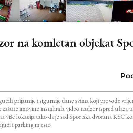
dzor na komletan objekat S
Pod
ućili prijatnije i sigurnije dane svima koji provode vr
 te zaštite imovine instalirala video nadzor ispred ulaz
 na više lokacija tako da je sad Sportska dvorana KSC
ući i parking mjesto.