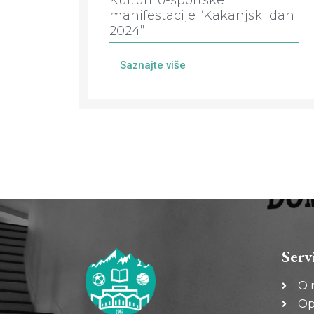
Kulturno-sportske
manifestacije “Kakanjski dani
2024”
Saznajte više
Serv
O 
Op