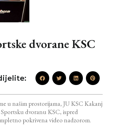
portske dvorane KSC
ijelite:
ijeme u našim prostorijama, JU KSC Kakanj
a u Sportsku dvoranu KSC, ispred
 kompletno pokrivena video nadzorom.