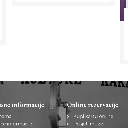
isne informacije
Online rezervacije
nama
Kupi kartu online
će informacije
Posjeti muzej