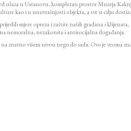
spred ulaza u Ustanovu, kompletan prostor Muzeja Kak
re kao i u unutrašnjosti objekta, a sve u cilju dostiz
ili mjere opreza i zaštite naših građana i klijenata, t
zna nemoralna, nezakonita i antisocijalna događanja.
 na znatno višem nivou nego do sada. Ovo je veoma znač