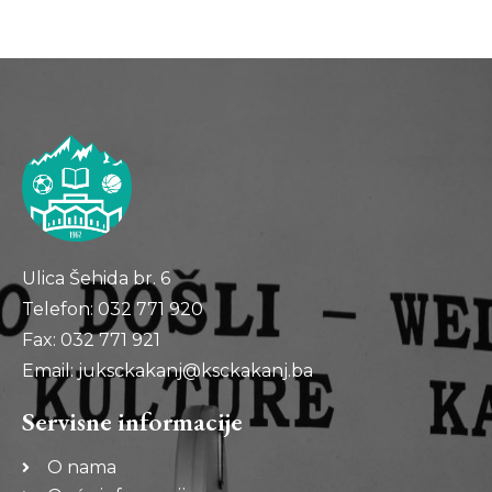
Ulica Šehida br. 6
Telefon: 032 771 920
Fax: 032 771 921
Email: juksckakanj@ksckakanj.ba
Servisne informacije
O nama