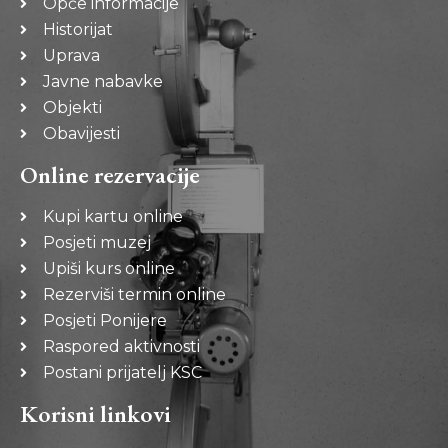
Opće informacije
Historijat
Uprava
Javne nabavke
Objekti
Obavijesti
Online rezervacije
Kupi kartu online
Posjeti muzej
Upiši kurs online
Rezerviši termin online
Posjeti Ponijere
Raspored aktivnosti
Postani prijatelj KSC
Korisni linkovi