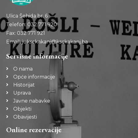
Ulica Šehida br. 6
Telefon: 032 771 920
Fax: 032 771 921
Email: juksckakanj@ksckakanj.ba
Servisne informacije
O nama
Opće informacije
Historijat
Uprava
Javne nabavke
Objekti
Obavijesti
Online rezervacije