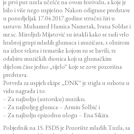
je prvi put uzela učešće na ovom festivalu, a koje je
bilo i više nego uspješno. Nakon odigrane predstave
u ponedjeljak 17.04.2017.godine stručni žiri u
sastavu: Muhamed Hamica Nametak, Ivana Soldar i
mr.sc. Miroljub Mijatović su istakli kako se radi vrlo
hrabroj grupi mladih glumaca i muzičara, s obzirom
na izbor teksta i tematike kojom su se bavili, te
odabiru muzičkih dionica koji sa glumačkim
dijelom čine jedno „tijelo“ koje se zove pozorišna
predstava.
Potvrda za uspjeh ekipe „DNK“ je stigla u subotu u
vidu nagrada i to:
– Za najbolju (autorsku) muziku;
– Za najboljeg glumca – Armin Šolbić i
– Za najbolju epizodnu ulogu – Ena Sikira.
Pobjednik na 15. FSDS je Pozorište mladih Tuzla, sa