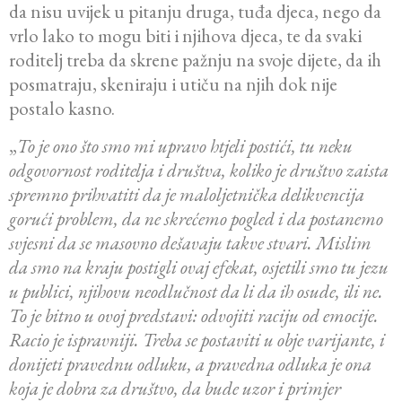
da nisu uvijek u pitanju druga, tuđa djeca, nego da
vrlo lako to mogu biti i njihova djeca, te da svaki
roditelj treba da skrene pažnju na svoje dijete, da ih
posmatraju, skeniraju i utiču na njih dok nije
postalo kasno.
„
To je ono što smo mi upravo htjeli postići, tu neku
odgovornost roditelja i društva, koliko je društvo zaista
spremno prihvatiti da je maloljetnička delikvencija
gorući problem, da ne skrećemo pogled i da postanemo
svjesni da se masovno dešavaju takve stvari. Mislim
da smo na kraju postigli ovaj efekat, osjetili smo tu jezu
u publici, njihovu neodlučnost da li da ih osude, ili ne.
To je bitno u ovoj predstavi: odvojiti raciju od emocije.
Racio je ispravniji. Treba se postaviti u obje varijante, i
donijeti pravednu odluku, a pravedna odluka je ona
koja je dobra za društvo, da bude uzor i primjer