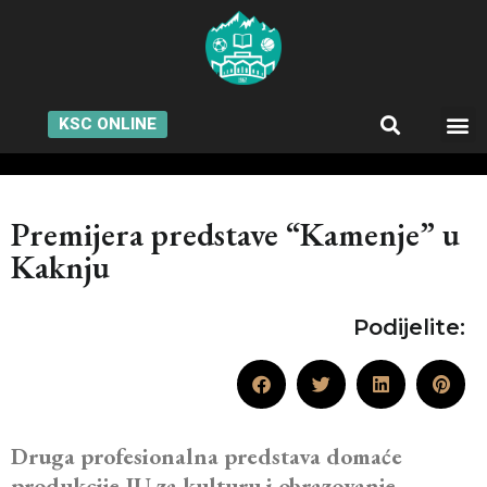
KSC ONLINE
Premijera predstave “Kamenje” u
Kaknju
Podijelite:
Druga profesionalna predstava domaće
produkcije JU za kulturu i obrazovanje