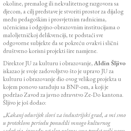
okoline, premalog ili nekvalitetnog razgovora sa
djecom, a cilj predstave je stvoriti prostor za dijalog
među pedagoškim i prosvjetnim radnicima,
učenicima i odgojno-obrazovnim institucijama o
maloljetničkoj delikvenciji, te podstaći sve
odgovorne subjekte da se pokreću ovakvi i slični
društveno korisni projekti šire namjene.
Direktor JU za kulturu i obrazovanje,
Aldin Šljivo
iskazao je svoje zadovoljstvo što je upravo JU za
kulturu i obrazovanje dio ovog velikog projekta u
kojem ponovo sarađuju sa BNP-om, a koji je
podržao Zavod za javno zdravstvo Ze-Do kantona.
Šljivo je još dodao:
„
Kakanj oduvijek slovi za industrijski grad, a mi smo
u proteklom periodu ponudili mnogo kulturnog
sadržaja, između ostalog večeras smo predstavili novu