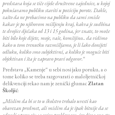
predstava koja se tiče cijele društvene zajednice, u kojoj
pokušavamo publiku staviti u poziciju porote. Dakle,
zašto da ne prebacimo na publiku da sami smisle
kakav je po njihovom mišljenju kraj, kakva je sudbina
te dvojice dječaka od 13 i 15 godina, jer znate, to može
biti bilo koje dijete, moje, vaše, komšijino.. da vidimo
kako u tom trenutku razmišljamo, je li lako donijeti
odluku, koliko smo subjektivni, a koliko je moguće biti
objektivan i šta je zapravo pravi odgovor.
“
Predstava „Kamenje“ u sebi nosi jaku poruku, a o
tome koliko se treba razgovarati o maloljetničkoj
delikvenciji rekao nam je zenički glumac
Zlatan
Školjić
:
„
Mislim da bi se to u školstvo trebalo uvesti kao
obavezan predmet, ali mislim da je ipak bitnije da se
odrasli upoznaju sa ovim problemom, jer djeca ono sto