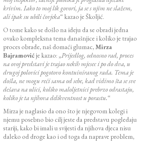
krivim. Iako to moj lik govori, ja se s njim ne slažem,
ali ipak su ubili čovjeka
“ kazao je Školjić.
O tome kako se došlo na ideju da se obradi jedna
ovako kompleksna tema današnjice i koliko je trajao
proces obrade, naš domaći glumac,
Mirza
Bajramović
je kazao: „
Prijedlog, odnosno rad, proces
na ovoj predstavi je trajao nekih mjesec i po do dva, u
drugoj polovici pogotovo kontuiniranog rada. Tema je
došla, ne mogu reći sama od sebe, kad vidimo šta se sve
dešava na ulici, koliko maloljetnici prebrzo odrastaju,
koliko je ta njihova delikventnost u porastu.
“
Mirza je naglasio da ono što je njegovom kolegi i
njemu posebno bio cilj jeste da predstavu pogledaju
stariji, kako bi imali u svijesti da njihova djeca nisu
daleko od droge kao i od toga da naprave problem,