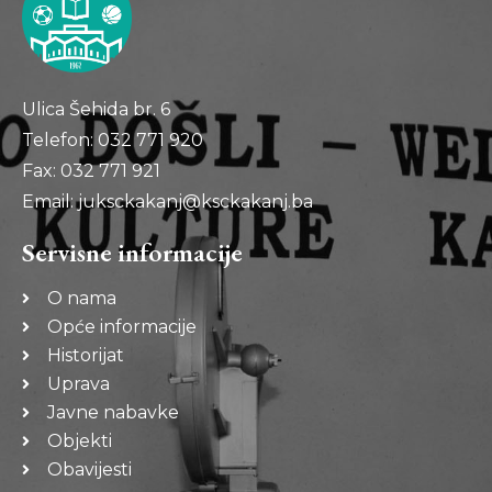
Ulica Šehida br. 6
Telefon: 032 771 920
Fax: 032 771 921
Email: juksckakanj@ksckakanj.ba
Servisne informacije
O nama
Opće informacije
Historijat
Uprava
Javne nabavke
Objekti
Obavijesti