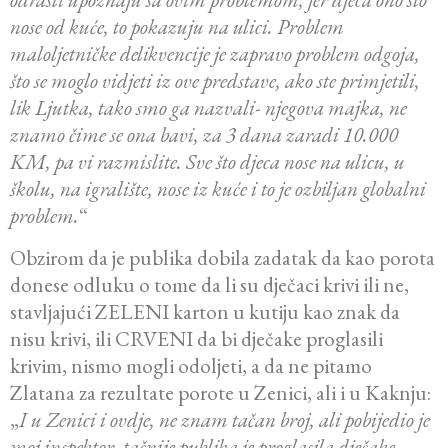
nose od kuće, to pokazuju na ulici. Problem
maloljetničke delikvencije je zapravo problem odgoja,
što se moglo vidjeti iz ove predstave, ako ste primjetili,
lik Ljutka, tako smo ga nazvali- njegova majka, ne
znamo čime se ona bavi, za 3 dana zaradi 10.000
KM, pa vi razmislite. Sve što djeca nose na ulicu, u
školu, na igralište, nose iz kuće i to je ozbiljan globalni
problem.
“
Obzirom da je publika dobila zadatak da kao porota
donese odluku o tome da li su dječaci krivi ili ne,
stavljajući ZELENI karton u kutiju kao znak da
nisu krivi, ili CRVENI da bi dječake proglasili
krivim, nismo mogli odoljeti, a da ne pitamo
Zlatana za rezultate porote u Zenici, ali i u Kaknju:
„
I u Zenici i ovdje, ne znam tačan broj, ali pobijedio je
moj inspektor, tačnije publika je proglasila dječake