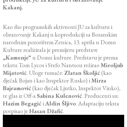
Kakanj.
Kao dio programskih aktivnosti JU za kulturu i
obrazovanje Kakanj u koprodukciji sa Bosanskim
narodnim pozorištem Zenica, 13. aprila u Domu
Kulture realizirala je premijeru predstave
„Kamenje“
u Domu kulture. Predstavu je prema
tekstu Tom Lycos i Stefo Nantsou režirao
Miroljub
Mijatović
. Uloge tumače:
Zlatan Školjić
(kao
dječak Bojan i kao Inspektor Rusko) i
Mirza
Bajramović
(kao dječak Ljutko, Inspektor Vinko),
te glas iz Off-a
Sabina Kulenović
. Producenti su:
Hazim Begagić
i
Aldin Šljivo
. Adaptaciju teksta
potpisao je
Hasan Džafić
.