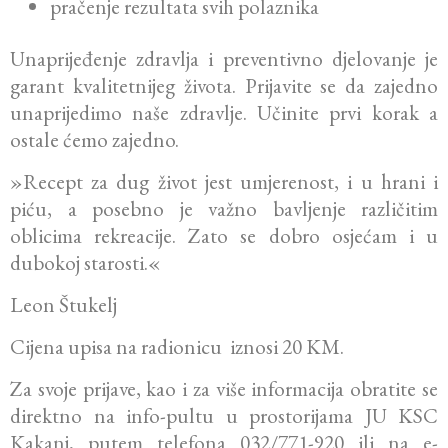
pračenje rezultata svih polaznika
Unaprijeđenje zdravlja i preventivno djelovanje je
garant kvalitetnijeg života. Prijavite se da zajedno
unaprijedimo naše zdravlje. Učinite prvi korak a
ostale ćemo zajedno.
»Recept za dug život jest umjerenost, i u hrani i
piću, a po­seb­no je važno bavljenje različitim
oblicima rekreacije. Zato se dobro osjećam i u
dubokoj starosti.«
Leon Štukelj
Cijena upisa na radionicu iznosi 20 KM.
Za svoje prijave, kao i za više informacija obratite se
direktno na info-pultu u prostorijama JU KSC
Kakanj, putem telefona 032/771-920 ili na e-