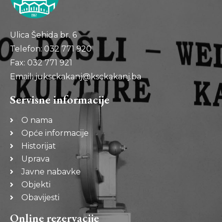
Ulica Šehida br. 6
Telefon: 032 771 920
Fax: 032 771 921
Email: juksckakanj@ksckakanj.ba
Servisne informacije
O nama
Opće informacije
Historijat
Uprava
Javne nabavke
Objekti
Obavijesti
Online rezervacije