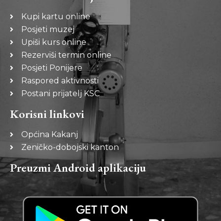
Kupi kartu online
Posjeti muzej
Upiši kurs online
Rezerviši termin online
Posjeti Ponijere
Raspored aktivnosti
Postani prijatelj KSC
Korisni linkovi
Općina Kakanj
Zeničko-dobojski kanton
Preuzmi Android aplikaciju