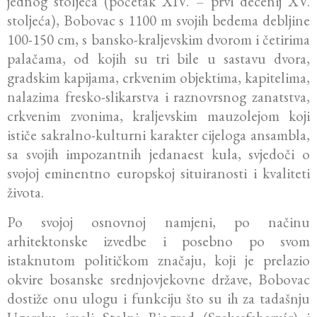
jednog stoljeća (početak XIV. – prvi decenij XV.
stoljeća), Bobovac s 1100 m svojih bedema debljine
100-150 cm, s bansko-kraljevskim dvorom i četirima
palačama, od kojih su tri bile u sastavu dvora,
gradskim kapijama, crkvenim objektima, kapitelima,
nalazima fresko-slikarstva i raznovrsnog zanatstva,
crkvenim zvonima, kraljevskim mauzolejom koji
ističe sakralno-kulturni karakter cijeloga ansambla,
sa svojih impozantnih jedanaest kula, svjedoči o
svojoj eminentno europskoj situiranosti i kvaliteti
života.
Po svojoj osnovnoj namjeni, po načinu
arhitektonske izvedbe i posebno po svom
istaknutom političkom značaju, koji je prelazio
okvire bosanske srednjovjekovne države, Bobovac
dostiže onu ulogu i funkciju što su ih za tadašnju