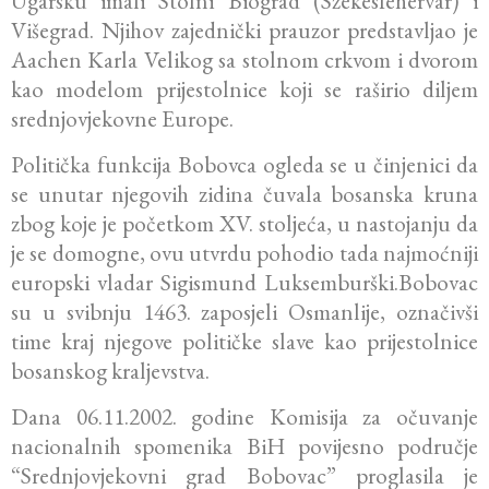
Ugarsku imali Stolni Biograd (Szekesfehervár) i
Višegrad. Njihov zajednički prauzor predstavljao je
Aachen Karla Velikog sa stolnom crkvom i dvorom
kao modelom prijestolnice koji se raširio diljem
srednjovjekovne Europe.
Politička funkcija Bobovca ogleda se u činjenici da
se unutar njegovih zidina čuvala bosanska kruna
zbog koje je početkom XV. stoljeća, u nastojanju da
je se domogne, ovu utvrdu pohodio tada najmoćniji
europski vladar Sigismund Luksemburški.Bobovac
su u svibnju 1463. zaposjeli Osmanlije, označivši
time kraj njegove političke slave kao prijestolnice
bosanskog kraljevstva.
Dana 06.11.2002. godine Komisija za očuvanje
nacionalnih spomenika BiH povijesno područje
“Srednjovjekovni grad Bobovac” proglasila je