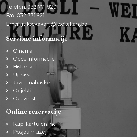
Telefon: 032 771 920
Fax: 032 771 921
Email: juksckakanj@ksckakanj.ba
Servisne informacije
O nama
Opće informacije
Historijat
Uprava
Javne nabavke
Objekti
Obavijesti
Online rezervacije
Kupi kartu online
Posjeti muzej