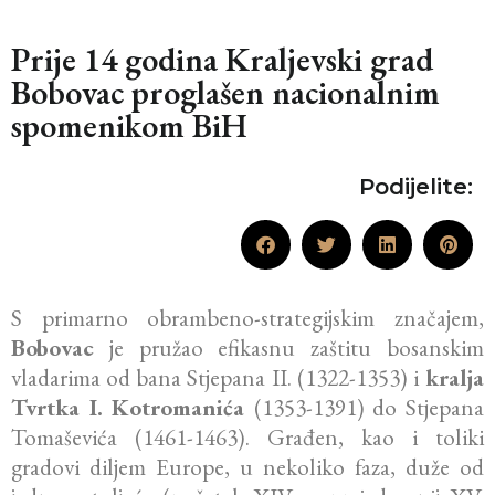
Prije 14 godina Kraljevski grad
Bobovac proglašen nacionalnim
spomenikom BiH
Podijelite:
S primarno obrambeno-strategijskim značajem,
Bobovac
je pružao efikasnu zaštitu bosanskim
vladarima od bana Stjepana II. (1322-1353) i
kralja
Tvrtka I. Kotromanića
(1353-1391) do Stjepana
Tomaševića (1461-1463). Građen, kao i toliki
gradovi diljem Europe, u nekoliko faza, duže od