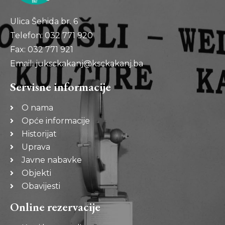
Ulica Šehida br. 6
Telefon: 032 771 920
Fax: 032 771 921
Email: juksckakanj@ksckakanj.ba
Servisne informacije
O nama
Opće informacije
Historijat
Uprava
Javne nabavke
Objekti
Obavijesti
Online rezervacije