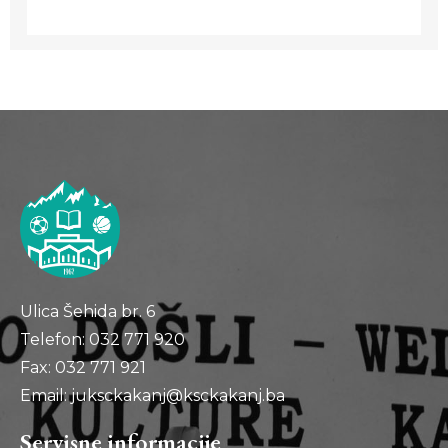
Ulica Šehida br. 6
Telefon: 032 771 920
Fax: 032 771 921
Email: juksckakanj@ksckakanj.ba
Servisne informacije