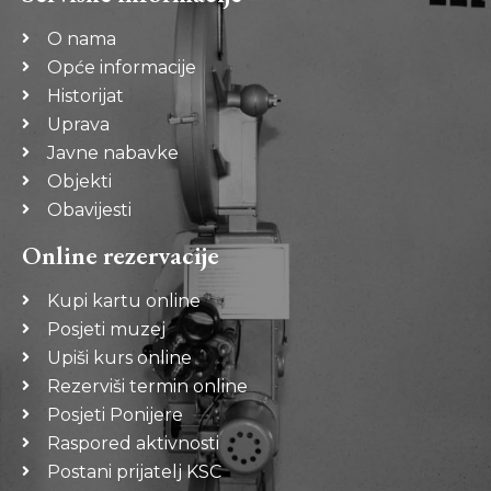
O nama
Opće informacije
Historijat
Uprava
Javne nabavke
Objekti
Obavijesti
Online rezervacije
Kupi kartu online
Posjeti muzej
Upiši kurs online
Rezerviši termin online
Posjeti Ponijere
Raspored aktivnosti
Postani prijatelj KSC