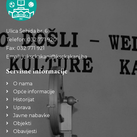
Ulica Šehida br. 6
Telefon: 032 771 920
Fax: 032 771 921
Email: juksckakanj@ksckakanj.ba
Servisne informacije
O nama
Opće informacije
Historijat
Uprava
Javne nabavke
Objekti
Obavijesti