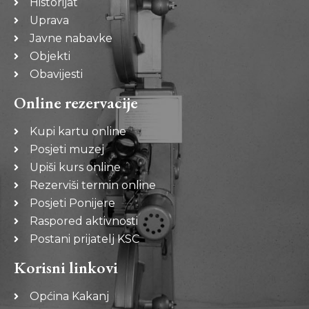
Historijat
Uprava
Javne nabavke
Objekti
Obavijesti
Online rezervacije
Kupi kartu online
Posjeti muzej
Upiši kurs online
Rezerviši termin online
Posjeti Ponijere
Raspored aktivnosti
Postani prijatelj KSC
Korisni linkovi
Općina Kakanj