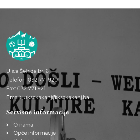
Ulica Šehida br. 6
Telefon: 032 771 920
Fax: 032 771 921
Email: juksckakanj@ksckakanj.ba
Servisne informacije
O nama
Opće informacije