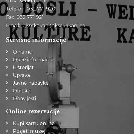
Ulica Šehida br. 6
Telefon: 032 771 920
Fax: 032 771 921
Email: juksckakanj@ksckakanj.ba
Servisne informacije
O nama
Opće informacije
Historijat
Uprava
Javne nabavke
Objekti
Obavijesti
Online rezervacije
Kupi kartu online
Posjeti muzej