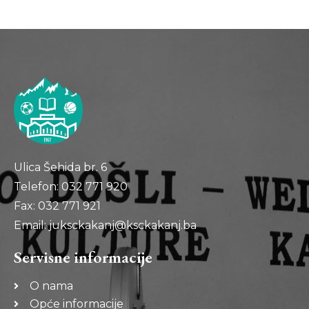
Ulica Šehida br. 6
Telefon: 032 771 920
Fax: 032 771 921
Email: juksckakanj@ksckakanj.ba
Servisne informacije
O nama
Opće informacije