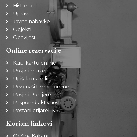
Historijat
Uprava
Javne nabavke
Objekti
Obavijesti
Online rezervacije
Kupi kartu online
Posjeti muzej
Upiši kurs online
Rezerviši termin online
Posjeti Ponijere
Raspored aktivnosti
Postani prijatelj KSC
Korisni linkovi
Općina Kakanj