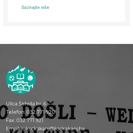
Saznajte više
Ulica Šehida br. 6
Telefon: 032 771 920
Fax: 032 771 921
Email: juksckakanj@ksckakanj.ba