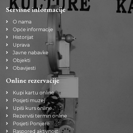
Servisne informacije
O nama
Opće informacije
Historijat
Uprava
Javne nabavke
Objekti
Obavijesti
Online rezervacije
Kupi kartu online
Posjeti muzej
Upiši kurs online
Rezerviši termin online
Posjeti Ponijere
Raspored aktivnosti