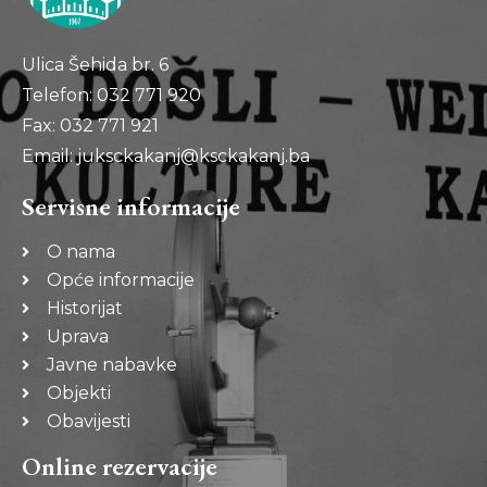
Ulica Šehida br. 6
Telefon: 032 771 920
Fax: 032 771 921
Email: juksckakanj@ksckakanj.ba
Servisne informacije
O nama
Opće informacije
Historijat
Uprava
Javne nabavke
Objekti
Obavijesti
Online rezervacije