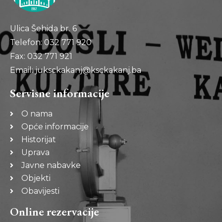
Ulica Šehida br. 6
Telefon: 032 771 920
Fax: 032 771 921
Email: juksckakanj@ksckakanj.ba
Servisne informacije
O nama
Opće informacije
Historijat
Uprava
Javne nabavke
Objekti
Obavijesti
Online rezervacije