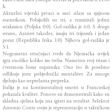
h.
Aktuelni svjetski prvaci u meč ulaze sa sjajnom
statistikom. Pobijedili su tri, a remizirali jednu
utakmicu (Poljska 0:0). Gol-razlika je 6:0. S druge
strane, Azzurri također, imaju tri trijumfa i jedan
poraz (Republika Irska 1:0). Njhova gol-razlika je
5:1.
Nogometni stručnjaci tvrde da Njemačka uvijek
igra onoliko koliko im treba. Nametnu svoj ritam i
čvrstinom lome suparnika. Ono što ih posebno
odlikuje jeste pobjednički mentalitet. Za mnoge
djeluju kao neprelazna prepreka.
Italija je na kontinentalnoj smotri u Francuskoj
pokazala kvalitet. Ponovo su demonstrirali kako su
skladna cjelina koja zna igrati na rezultat. Selektor
Antonio Conte svoju je reprezentaciju u taktičkom