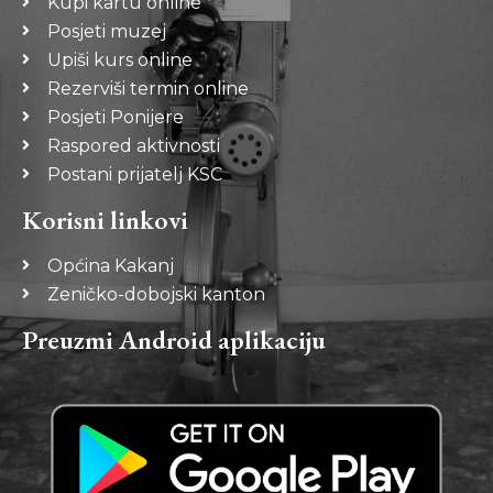
Kupi kartu online
Posjeti muzej
Upiši kurs online
Rezerviši termin online
Posjeti Ponijere
Raspored aktivnosti
Postani prijatelj KSC
Korisni linkovi
Općina Kakanj
Zeničko-dobojski kanton
Preuzmi Android aplikaciju