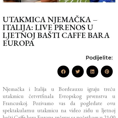
UTAKMICA NJEMAČKA –
ITALIJA: LIVE PRENOS U
LJETNOJ BAŠTI CAFFE BARA
EUROPA
Podijelite:
Njemačka i Italija u Bordeauxu igraju treću
utakmicu četvrtfinala Evropskog prvenstva u
Francuskoj. Pozivamo vas da pogledate ovu
spektakularnu utakmicu na video zidu u ljetnoj
bašti Caffe bara Europa večeras sa početkom u 21:00