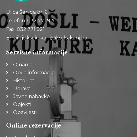
Ulica Šehida br. 6
Telefon: 032 771 920
Fax: 032 771 921
Email: juksckakanj@ksckakanj.ba
Servisne informacije
O nama
Opće informacije
Historijat
Uprava
Javne nabavke
Objekti
Obavijesti
Online rezervacije