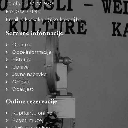
Telefon: 032 771 920
Fax: 032 771 921
Email: juksckakanj@ksckakanj.ba
Servisne informacije
O nama
Opće informacije
Historijat
Uprava
Javne nabavke
Objekti
Obavijesti
Online rezervacije
Kupi kartu online
Posjeti muzej
Upiši kurs online