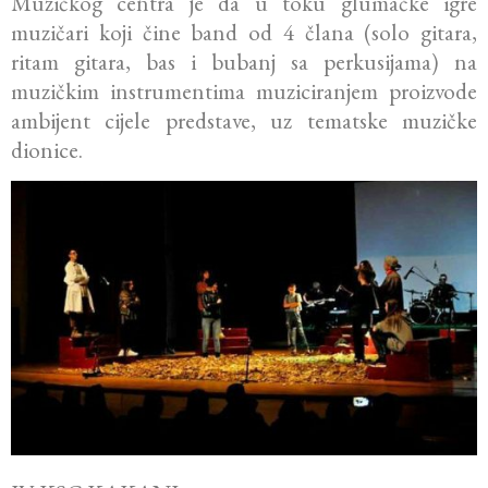
Muzičkog centra je da u toku glumačke igre
muzičari koji čine band od 4 člana (solo gitara,
ritam gitara, bas i bubanj sa perkusijama) na
muzičkim instrumentima muziciranjem proizvode
ambijent cijele predstave, uz tematske muzičke
dionice.