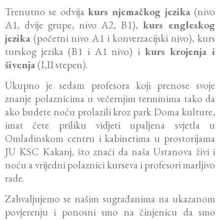
Trenutno se odvija
kurs njemačkog jezika
(nivo
A1, dvije grupe, nivo A2, B1),
kurs engleskog
jezika
(početni nivo A1 i konverzacijski nivo), kurs
turskog jezika (B1 i A1 nivo) i
kurs krojenja i
šivenja
(I,II stepen).
Ukupno je sedam profesora koji prenose svoje
znanje polaznicima u večernjim terminima tako da
ako budete noću prolazili kroz park Doma kulture,
imat ćete priliku vidjeti upaljena svjetla u
Omladinskom centru i kabinetima u prostorijama
JU KSC Kakanj, što znaći da naša Ustanova živi i
noću a vrijedni polaznici kurseva i profesori marljivo
rade.
Zahvaljujemo se našim sugrađanima na ukazanom
povjerenju i ponosni smo na činjenicu da smo