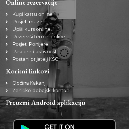
Online rezervacije
Kupi kartu online
Posjeti muzej
Upiši kurs online
Rezerviši termin online
Posjeti Ponijere
Raspored aktivnosti
Postani prijatelj KSC
Korisni linkovi
Općina Kakanj
Zeničko-dobojski kanton
Preuzmi Android aplikaciju