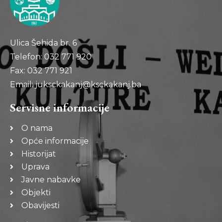
Ulica Šehida br. 6
Telefon: 032 771 920
Fax: 032 771 921
Email: juksckakanj@ksckakanj.ba
Servisne informacije
O nama
Opće informacije
Historijat
Uprava
Javne nabavke
Objekti
Obavijesti