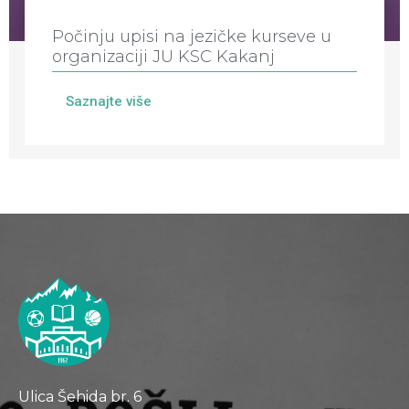
Počinju upisi na jezičke kurseve u
organizaciji JU KSC Kakanj
Saznajte više
Ulica Šehida br. 6