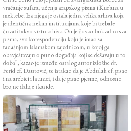
vraćanje sufara, učenja arapskog pisma i Kur’ana u
mektebe. Iza njega je ostala jedna velika arhiva koja
je identična nekim institucijama koje bi trebale
čuvati takvu vrstu arhiva. On je čuvao bukvalno sva
pisma, svu korespodenciju koju je imao sa
tadašnjom Islamskom zajednicom, u kojoj ga
obavještavaju o puno događaja koji se dešavaju u to
doba”, kazao je između ostalog autor izložbe dr.
Ferid ef. Dautović, te istakao da je Abdulah ef. pisao
i na arebici i latinici, i da je pisao pjesme, odnosno
brojne ilahije i kaside.