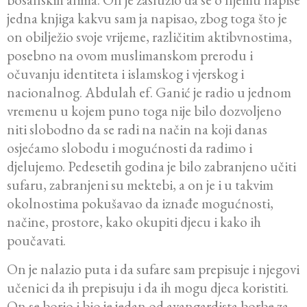
jedna knjiga kakvu sam ja napisao, zbog toga što je
on obilježio svoje vrijeme, različitim aktibvnostima,
posebno na ovom muslimanskom prerodu i
očuvanju identiteta i islamskog i vjerskog i
nacionalnog. Abdulah ef. Ganić je radio u jednom
vremenu u kojem puno toga nije bilo dozvoljeno
niti slobodno da se radi na način na koji danas
osjećamo slobodu i mogućnosti da radimo i
djelujemo. Pedesetih godina je bilo zabranjeno učiti
sufaru, zabranjeni su mektebi, a on je i u takvim
okolnostima pokušavao da iznađe mogućnosti,
načine, prostore, kako okupiti djecu i kako ih
poučavati.
On je nalazio puta i da sufare sam prepisuje i njegovi
učenici da ih prepisuju i da ih mogu djeca koristiti.
On se borio i bio je jedan od avangardista borbe za