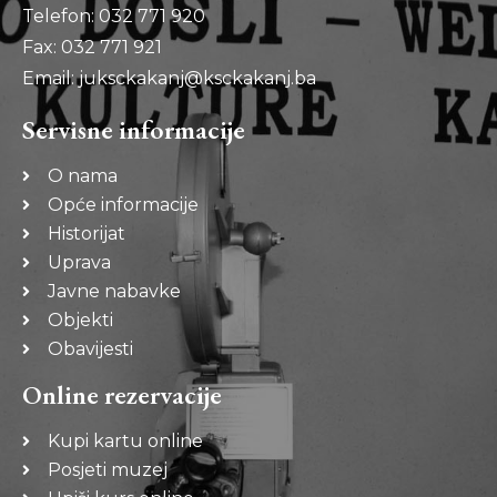
Telefon: 032 771 920
Fax: 032 771 921
Email: juksckakanj@ksckakanj.ba
Servisne informacije
O nama
Opće informacije
Historijat
Uprava
Javne nabavke
Objekti
Obavijesti
Online rezervacije
Kupi kartu online
Posjeti muzej