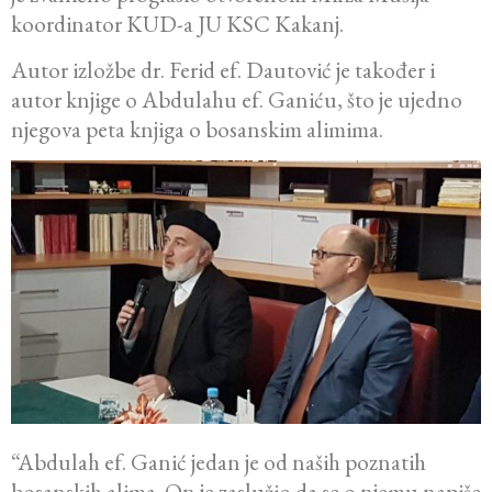
koordinator KUD-a JU KSC Kakanj.
Autor izložbe dr. Ferid ef. Dautović je također i
autor knjige o Abdulahu ef. Ganiću, što je ujedno
njegova peta knjiga o bosanskim alimima.
“Abdulah ef. Ganić jedan je od naših poznatih
bosanskih alima. On je zaslužio da se o njemu napiše