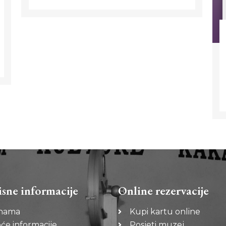
isne informacije
Online rezervacije
nama
Kupi kartu online
će informacije
Posjeti muzej