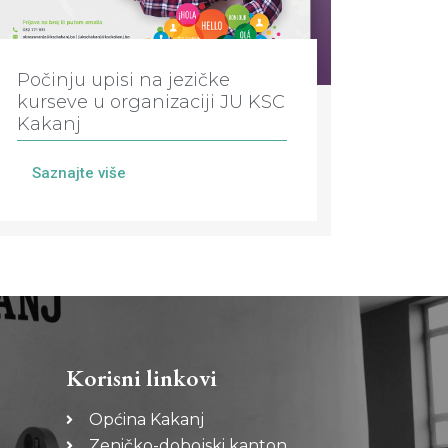
Počinju upisi na jezičke
kurseve u organizaciji JU KSC
Kakanj
Saznajte više
Korisni linkovi
Općina Kakanj
Zeničko-dobojski kanton