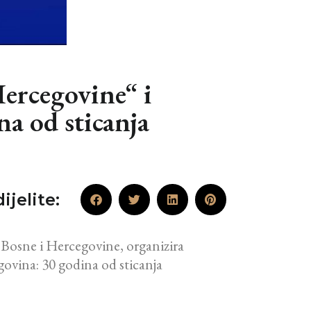
ercegovine“ i
a od sticanja
ijelite:
Bosne i Hercegovine, organizira
ovina: 30 godina od sticanja