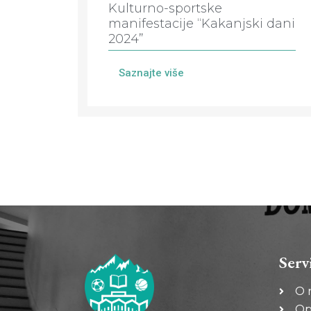
Kulturno-sportske
manifestacije “Kakanjski dani
2024”
Saznajte više
Serv
O 
Op