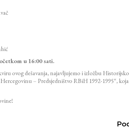
avač
ahić
početkom u 16:00 sati.
kviru ovog dešavanja, najavljujemo i izložbu Historij
 i Hercegovinu – Predsjedništvo RBiH 1992-1995“, koja
ovine!
Pod