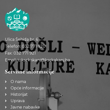
Ulica Šehida br. 6
Telefon: 032 771 920
Fax: 032 771 921
Email: juksckakanj@ksckakanj.ba
Servisne informacije
O nama
Opće informacije
Historijat
Uprava
Javne nabavke