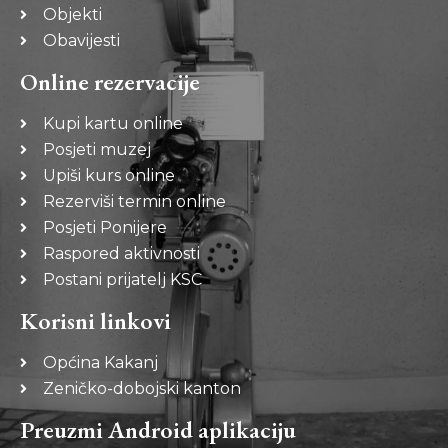
Objekti
Obavijesti
Online rezervacije
Kupi kartu online
Posjeti muzej
Upiši kurs online
Rezerviši termin online
Posjeti Ponijere
Raspored aktivnosti
Postani prijatelj KSC
Korisni linkovi
Općina Kakanj
Zeničko-dobojski kanton
Preuzmi Android aplikaciju