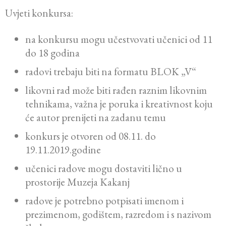
Uvjeti konkursa:
na konkursu mogu učestvovati učenici od 11
do 18 godina
radovi trebaju biti na formatu BLOK „V“
likovni rad može biti rađen raznim likovnim
tehnikama, važna je poruka i kreativnost koju
će autor prenijeti na zadanu temu
konkurs je otvoren od 08.11. do
19.11.2019.godine
učenici radove mogu dostaviti lično u
prostorije Muzeja Kakanj
radove je potrebno potpisati imenom i
prezimenom, godištem, razredom i s nazivom