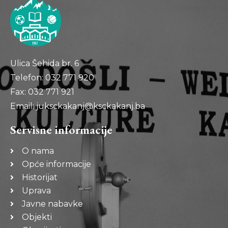
Ulica Šehida br. 6
Telefon: 032 771 920
Fax: 032 771 921
Email: juksckakanj@ksckakanj.ba
Servisne informacije
O nama
Opće informacije
Historijat
Uprava
Javne nabavke
Objekti