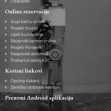
Obavijesti
Online rezervacije
Kupi kartu online
Posjeti muzej
Upiši kurs online
Rezerviši termin online
Posjeti Ponijere
Raspored aktivnosti
Postani prijatelj KSC
Korisni linkovi
Općina Kakanj
Zeničko-dobojski kanton
Preuzmi Android aplikaciju