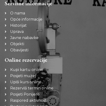
Servisne informacije
O nama
Opće informacije
Historijat
Uprava
Javne nabavke
Objekti
Obavijesti
Online rezervacije
Kupi kartu online
Posjeti muzej
Upiši kurs online
Rezerviši termin online
Posjeti Ponijere
Raspored aktivnosti