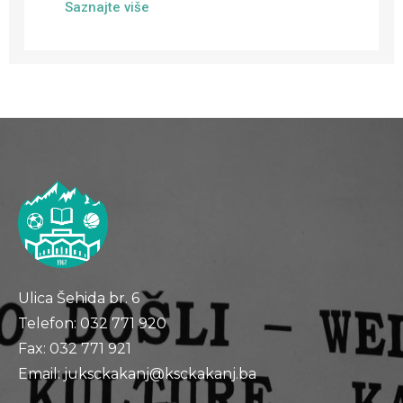
Saznajte više
Ulica Šehida br. 6
Telefon: 032 771 920
Fax: 032 771 921
Email: juksckakanj@ksckakanj.ba