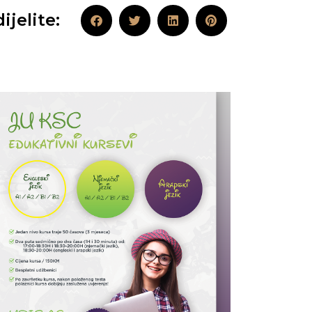
ijelite: