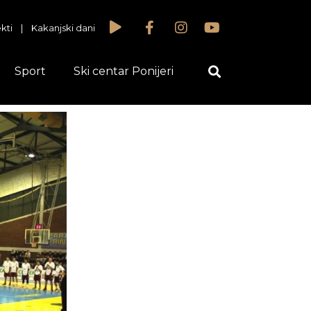
kti
|
Kakanjski dani
Sport
Ski centar Ponijeri