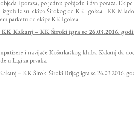
pobjeda i poraza, po jednu pobjedu i dva poraza. Ekipe 
zgubile su: ekipa Širokog od KK Igokea i KK Mlados
ćem parketu od ekipe KK Igokea.
 KK Kakanj – KK Široki igra se 26.03.2016. godin
impatizere i navijače Košarkaškog kluba Kakanj da 
de u Ligi za prvaka.
kanj – KK Široki Široki Brijeg igra se 26.03.2016. god