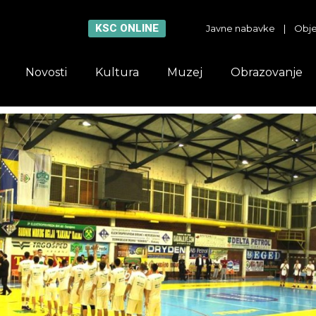
KSC ONLINE
Javne nabavke
|
Obje
Novosti
Kultura
Muzej
Obrazovanje