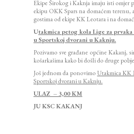
Ekipe Širokog i Kaknja imaju isti omjer 
ekipu OKK Spars na domaćem terenu, a i
gostima od ekipe KK Leotara i na doma
U
takmica petog kola Lige za prvaka
u Sportskoj dvorani u Kaknju.
Pozivamo sve građane općine Kakanj, s
košarkašima kako bi došli do druge pobje
Još jednom da ponovimo
Utakmica KK Ka
Sportskoj dvorani u Kaknju.
ULAZ – 3,00 KM
JU KSC KAKANJ