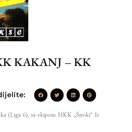
KK KAKANJ – KK
ijelite:
ka (Liga 6), sa ekipom HKK „Široki“ Iz