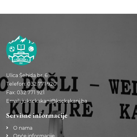
Ulica Šehida br. 6
Telefon: 032 771 920
Fax: 032 771 921
Email: juksckakanj@ksckakanj.ba
Servisne informacije
O nama
Opće informacije