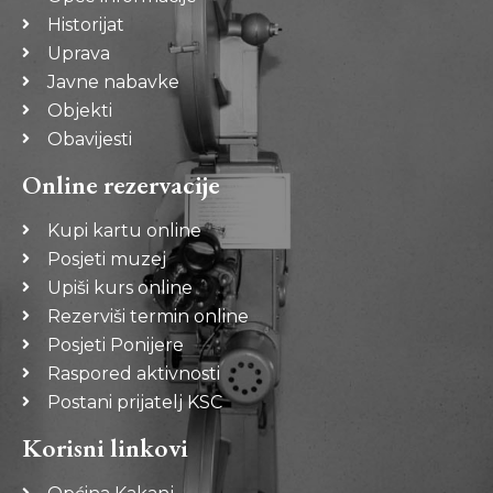
Historijat
Uprava
Javne nabavke
Objekti
Obavijesti
Online rezervacije
Kupi kartu online
Posjeti muzej
Upiši kurs online
Rezerviši termin online
Posjeti Ponijere
Raspored aktivnosti
Postani prijatelj KSC
Korisni linkovi