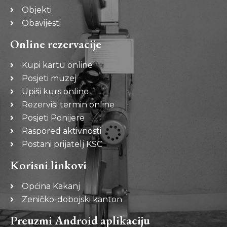
Objekti
Obavijesti
Online rezervacije
Kupi kartu online
Posjeti muzej
Upiši kurs online
Rezerviši termin online
Posjeti Ponijere
Raspored aktivnosti
Postani prijatelj KSC
Korisni linkovi
Općina Kakanj
Zeničko-dobojski kanton
Preuzmi Android aplikaciju