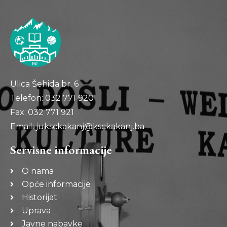
Ulica Šehida br. 6
Telefon: 032 771 920
Fax: 032 771 921
Email: juksckakanj@ksckakanj.ba
Servisne informacije
O nama
Opće informacije
Historijat
Uprava
Javne nabavke