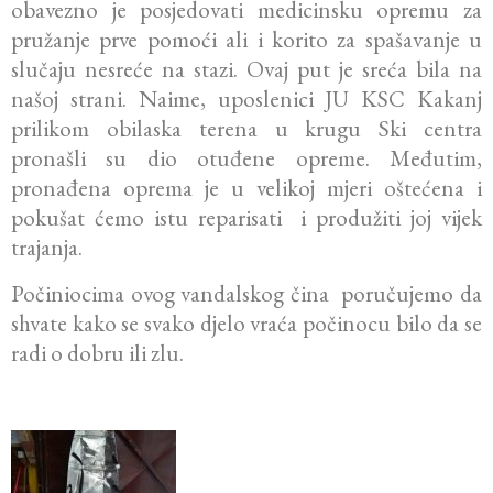
obavezno je posjedovati medicinsku opremu za
pružanje prve pomoći ali i korito za spašavanje u
slučaju nesreće na stazi. Ovaj put je sreća bila na
našoj strani. Naime, uposlenici JU KSC Kakanj
prilikom obilaska terena u krugu Ski centra
pronašli su dio otuđene opreme. Međutim,
pronađena oprema je u velikoj mjeri oštećena i
pokušat ćemo istu reparisati i produžiti joj vijek
trajanja.
Počiniocima ovog vandalskog čina poručujemo da
shvate kako se svako djelo vraća počinocu bilo da se
radi o dobru ili zlu.