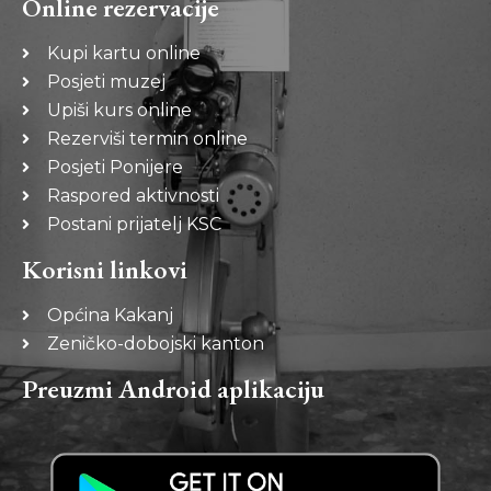
Online rezervacije
Kupi kartu online
Posjeti muzej
Upiši kurs online
Rezerviši termin online
Posjeti Ponijere
Raspored aktivnosti
Postani prijatelj KSC
Korisni linkovi
Općina Kakanj
Zeničko-dobojski kanton
Preuzmi Android aplikaciju