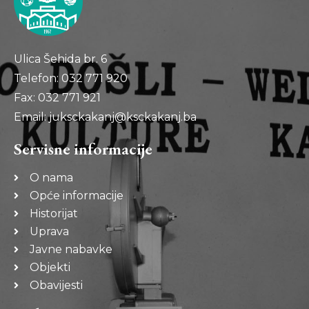
Ulica Šehida br. 6
Telefon: 032 771 920
Fax: 032 771 921
Email: juksckakanj@ksckakanj.ba
Servisne informacije
O nama
Opće informacije
Historijat
Uprava
Javne nabavke
Objekti
Obavijesti