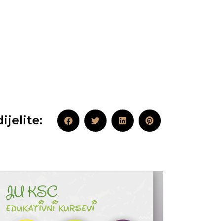
ijelite: