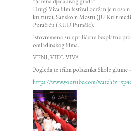
“Šarena djeca sivog grada”.
Drugi Viva film festival održan je u osam
kulture), Sanskom Mostu (JU Kult medi
Puračiću (KUD Puračić).
Istovremeno su upriličene besplatne projekc
omladinskog filma.
VENI, VIDI, VIVA
Pogledajte i film polaznika Škole glume –
https://www.youtube.com/watch?v=xp