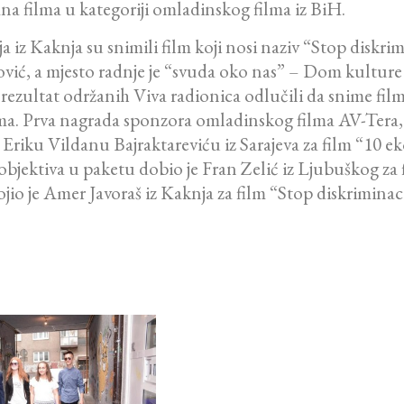
a filma u kategoriji omladinskog filma iz BiH.
iz Kaknja su snimili film koji nosi naziv “Stop diskrimi
ović, a mjesto radnje je “svuda oko nas” – Dom kultur
ezultat održanih Viva radionica odlučili da snime film 
filma. Prva nagrada sponzora omladinskog filma AV-T
Eriku Vildanu Bajraktareviću iz Sarajeva za film “10 
jektiva u paketu dobio je Fran Zelić iz Ljubuškog za 
 je Amer Javoraš iz Kaknja za film “Stop diskriminaci