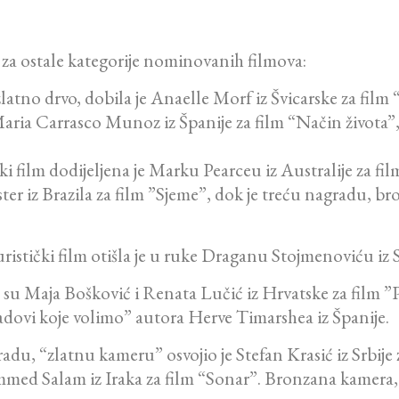
za ostale kategorije nominovanih filmova:
 zlatno drvo, dobila je Anaelle Morf iz Švicarske za film
Maria Carrasco Munoz iz Španije za film “Način života
ški film dodijeljena je Marku Pearceu iz Australije za f
ter iz Brazila za film ”Sjeme”, dok je treću nagradu, br
turistički film otišla je u ruke Draganu Stojmenoviću iz
u Maja Bošković i Renata Lučić iz Hrvatske za film ”Poš
dovi koje volimo” autora Herve Timarshea iz Španije.
du, “zlatnu kameru” osvojio je Stefan Krasić iz Srbije z
 Salam iz Iraka za film “Sonar”. Bronzana kamera, pr