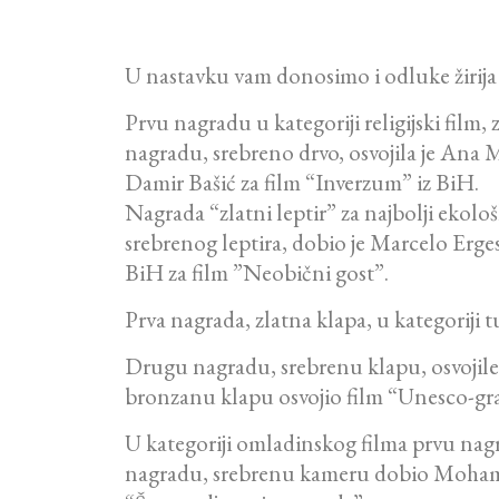
U nastavku vam donosimo i odluke žirija 
Prvu nagradu u kategoriji religijski film,
nagradu, srebreno drvo, osvojila je Ana 
Damir Bašić za film “Inverzum” iz BiH.
Nagrada “zlatni leptir” za najbolji ekolo
srebrenog leptira, dobio je Marcelo Erges
BiH za film ”Neobični gost”.
Prva nagrada, zlatna klapa, u kategoriji 
Drugu nagradu, srebrenu klapu, osvojile s
bronzanu klapu osvojio film “Unesco-gra
U kategoriji omladinskog filma prvu nagra
nagradu, srebrenu kameru dobio Mohammed