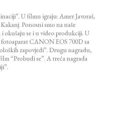
naciji”. U filmu igraju: Amer Javoraš,
e Kakanj. Ponosni smo na naše
i okušaju se i u video produkciji. U
era, fotoaparat CANON EOS 700D sa
ekoloških zapovjedi”. Drugu nagradu,
film “Probudi se”. A treća nagrada
ji”.