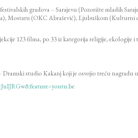
 festivalskih gradova – Sarajevu (Pozorište mladih Sar
a), Mostaru (OKC Abrašević), Ljubuškom (Kulturni c
ije 123 filma, po 33 iz kategorija religije, ekologije i t
 Dramski studio Kakanj koji je osvojio treću nagradu u
4cJuIJRGw&feature=youtu.be