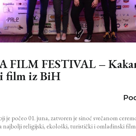
 FILM FESTIVAL – Kakanj
i film iz BiH
Pod
ji je počeo 01. juna, zatvoren je sinoć svečanom cerem
najbolji religijski, ekološki, turistički i omladinski film