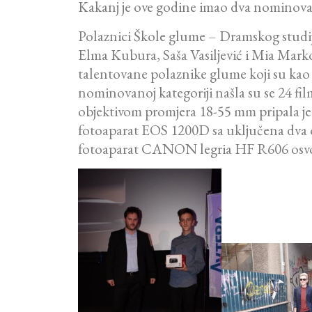
Kakanj je ove godine imao dva nominovan
Polaznici Škole glume – Dramskog studija 
Elma Kubura, Saša Vasiljević i Mia Mark
talentovane polaznike glume koji su kao r
nominovanoj kategoriji našla su se 24 
objektivom promjera 18-55 mm pripala je 
fotoaparat EOS 1200D sa uključena dva ob
fotoaparat CANON legria HF R606 osvojio