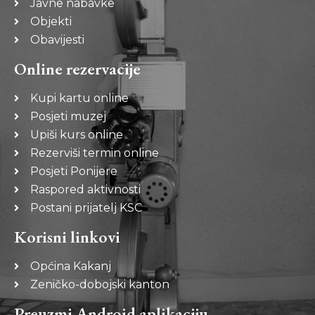
Javne nabavke
Objekti
Obavijesti
Online rezervacije
Kupi kartu online
Posjeti muzej
Upiši kurs online
Rezerviši termin online
Posjeti Ponijere
Raspored aktivnosti
Postani prijatelj KSC
Korisni linkovi
Općina Kakanj
Zeničko-dobojski kanton
Preuzmi Android aplikaciju