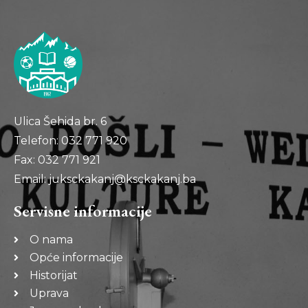
Ulica Šehida br. 6
Telefon: 032 771 920
Fax: 032 771 921
Email: juksckakanj@ksckakanj.ba
Servisne informacije
O nama
Opće informacije
Historijat
Uprava