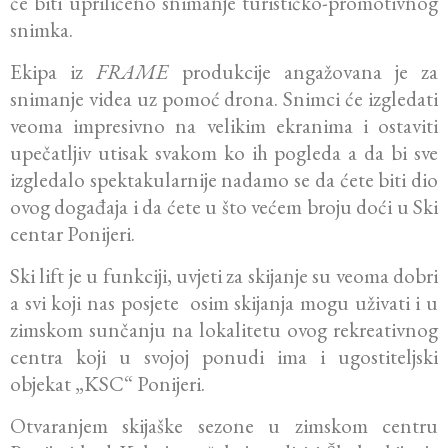
će biti upriličeno snimanje turističko-promotivnog
snimka.
Ekipa iz
FRAME
produkcije angažovana je za
snimanje videa uz pomoć drona. Snimci će izgledati
veoma impresivno na velikim ekranima i ostaviti
upečatljiv utisak svakom ko ih pogleda a da bi sve
izgledalo spektakularnije nadamo se da ćete biti dio
ovog događaja i da ćete u što većem broju doći u Ski
centar Ponijeri.
Ski lift je u funkciji, uvjeti za skijanje su veoma dobri
a svi koji nas posjete osim skijanja mogu uživati i u
zimskom sunčanju na lokalitetu ovog rekreativnog
centra koji u svojoj ponudi ima i ugostiteljski
objekat „KSC“ Ponijeri.
Otvaranjem skijaške sezone u zimskom centru