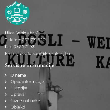
Ulica Šehida br. 6
Telefon: 032 771 920
Fax: 032 771 921
Email: juksckakanj@ksckakanj.ba
Servisne informacije
O nama
Opće informacije
Historijat
Uprava
Javne nabavke
Objekti