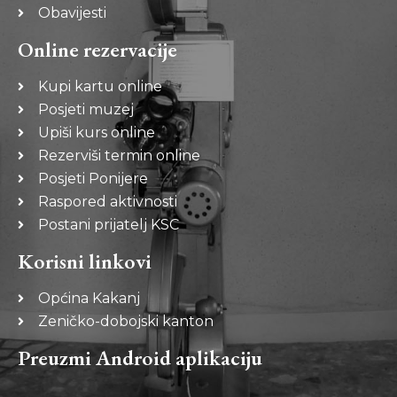
Obavijesti
Online rezervacije
Kupi kartu online
Posjeti muzej
Upiši kurs online
Rezerviši termin online
Posjeti Ponijere
Raspored aktivnosti
Postani prijatelj KSC
Korisni linkovi
Općina Kakanj
Zeničko-dobojski kanton
Preuzmi Android aplikaciju