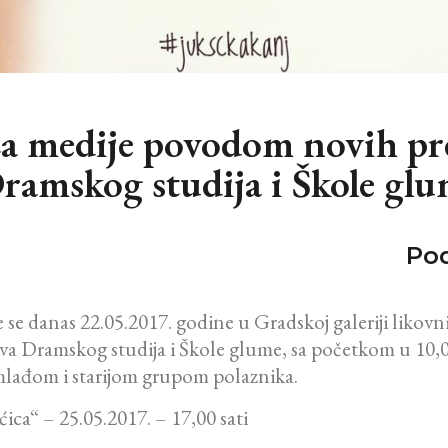
a medije povodom novih pre
ramskog studija i Škole gl
Pod
se danas 22.05.2017. godine u Gradskoj galeriji likovni
a Dramskog studija i Škole glume, sa početkom u 10,00
 mlađom i starijom grupom polaznika.
ica“ – 25.05.2017. – 17,00 sati