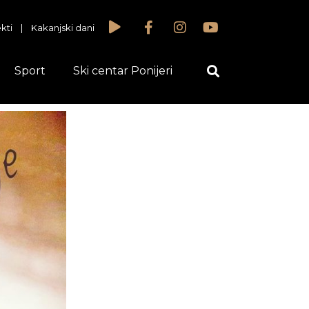
kti
|
Kakanjski dani
Sport
Ski centar Ponijeri