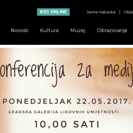
KSC ONLINE
Javne nabavke
|
Obje
Novosti
Kultura
Muzej
Obrazovanje