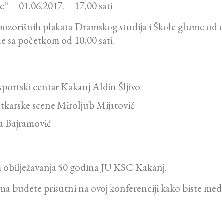
“ – 01.06.2017. – 17,00 sati
 pozorišnih plakata Dramskog studija i Škole glume od o
e sa početkom od 10,00 sati.
portski centar Kakanj Aldin Šljivo
utkarske scene Miroljub Mijatović
za Bajramović
 obilježavanja 50 godina JU KSC Kakanj.
 budete prisutni na ovoj konferenciji kako biste medij