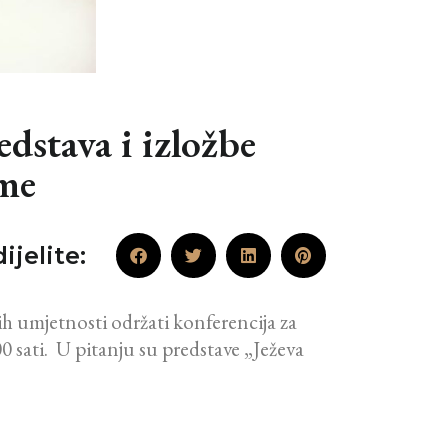
dstava i izložbe
ume
ijelite:
h umjetnosti održati konferencija za
 sati. U pitanju su predstave „Ježeva