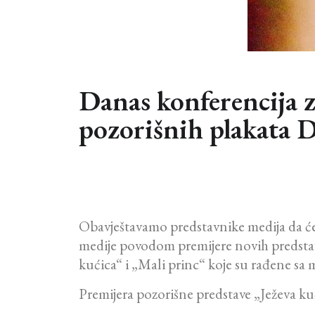
Danas konferencija z
pozorišnih plakata D
Obavještavamo predstavnike medija da će 
medije povodom premijere novih predstav
kućica“ i „Mali princ“ koje su rađene sa
Premijera pozorišne predstave „Ježeva kuć