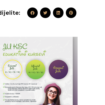
ijelite: