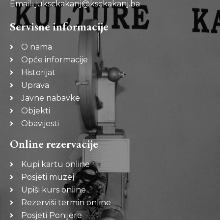
Email: juksckakanj@ksckakanj.ba
Servisne informacije
O nama
Opće informacije
Historijat
Uprava
Javne nabavke
Objekti
Obavijesti
Online rezervacije
Kupi kartu online
Posjeti muzej
Upiši kurs online
Rezerviši termin online
Posjeti Ponijere