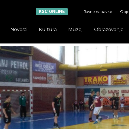
KSC ONLINE
Javne nabavke
|
Obje
Novosti
Kultura
Muzej
Obrazovanje