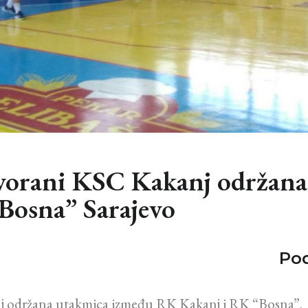
dvorani KSC Kakanj održan
Bosna” Sarajevo
Pod
nj održana utakmica između RK Kakanj i RK “Bosna”.