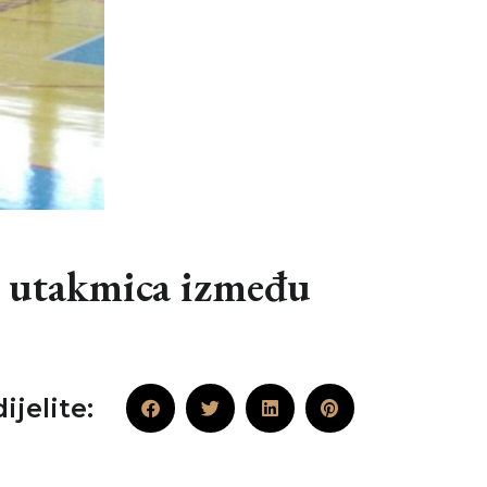
a utakmica između
ijelite: