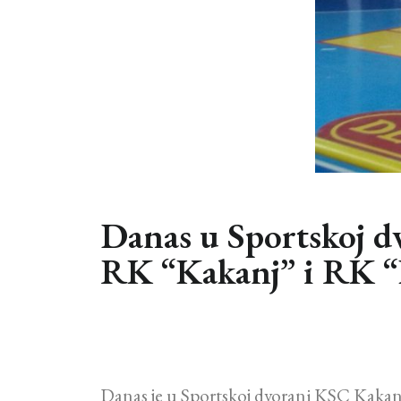
Danas u Sportskoj 
RK “Kakanj” i RK “
Danas je u Sportskoj dvorani KSC Kaka