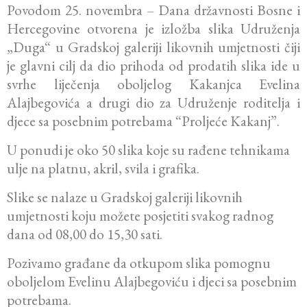
Povodom 25. novembra – Dana državnosti Bosne i
Hercegovine otvorena je izložba slika Udruženja
„Duga“ u Gradskoj galeriji likovnih umjetnosti čiji
je glavni cilj da dio prihoda od prodatih slika ide u
svrhe liječenja oboljelog Kakanjca Evelina
Alajbegovića a drugi dio za Udruženje roditelja i
djece sa posebnim potrebama “Proljeće Kakanj”.
U ponudi je oko 50 slika koje su rađene tehnikama
ulje na platnu, akril, svila i grafika.
Slike se nalaze u Gradskoj galeriji likovnih
umjetnosti koju možete posjetiti svakog radnog
dana od 08,00 do 15,30 sati.
Pozivamo građane da otkupom slika pomognu
oboljelom Evelinu Alajbegoviću i djeci sa posebnim
potrebama.