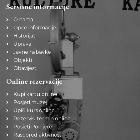
Servisne informacije
O nama
Opće informacije
Historijat
Uprava
Javne nabavke
Objekti
Obavijesti
Online rezervacije
Kupi kartu online
Posjeti muzej
Upiši kurs online
Rezerviši termin online
Posjeti Ponijere
Raspored aktivnosti