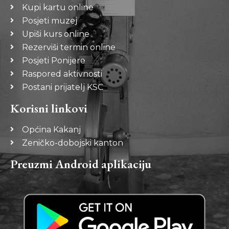
Kupi kartu online
Posjeti muzej
Upiši kurs online
Rezerviši termin online
Posjeti Ponijere
Raspored aktivnosti
Postani prijatelj KSC
Korisni linkovi
Općina Kakanj
Zeničko-dobojski kanton
Preuzmi Android aplikaciju