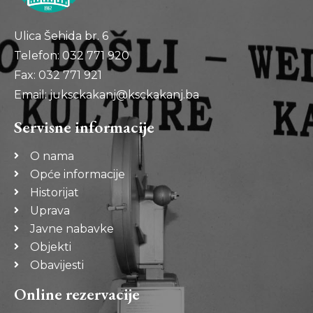
Ulica Šehida br. 6
Telefon: 032 771 920
Fax: 032 771 921
Email: juksckakanj@ksckakanj.ba
Servisne informacije
O nama
Opće informacije
Historijat
Uprava
Javne nabavke
Objekti
Obavijesti
Online rezervacije