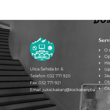
Serv
O 
Op
His
Ulica Šehida br. 6
Up
Ja
Telefon: 032 771 920
Ob
Fax: 032 771 921
Oba
Email: juksckakanj@ksckakanj.ba