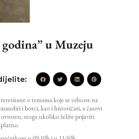
h godina” u Muzeju
ijelite:
nteresirane o temama koje se odnose na
iri i borci, kao i historičari, a časovi
otvoren, stoga ukoliko želite prijaviti
splatno.
a početkom u 09:10h i u 11:50h.