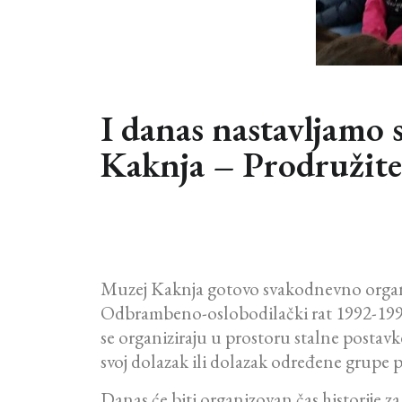
I danas nastavljamo
Kaknja – Prodružite
Muzej Kaknja gotovo svakodnevno organizi
Odbrambeno-oslobodilački rat 1992-1995.g
se organiziraju u prostoru stalne postavke
svoj dolazak ili dolazak određene grupe p
Danas će biti organizovan čas historije z