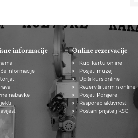
isne informacije
Online rezervacije
nama
Kupi kartu online
će informacije
Posjeti muzej
torijat
Upiši kurs online
rava
Rezerviši termin online
vne nabavke
Posjeti Ponijere
jekti
Raspored aktivnosti
vijesti
Postani prijatelj KSC