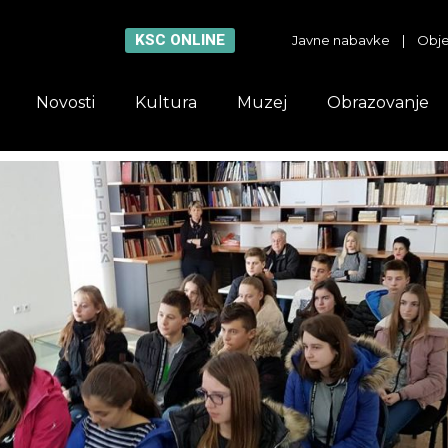
KSC ONLINE
Javne nabavke
|
Obje
Novosti
Kultura
Muzej
Obrazovanje