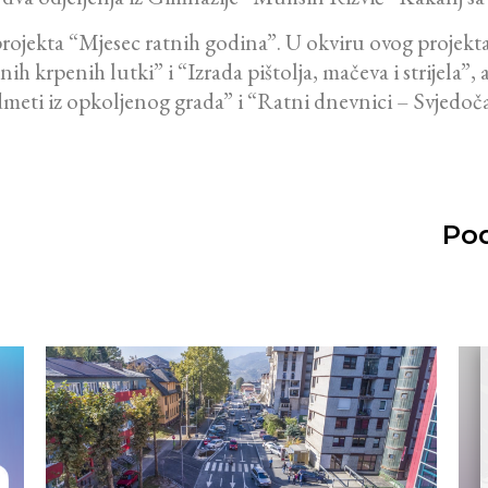
 projekta “Mjesec ratnih godina”. U okviru ovog projekta
ih krpenih lutki” i “Izrada pištolja, mačeva i strijela”, 
dmeti iz opkoljenog grada” i “Ratni dnevnici – Svjedoča
Pod