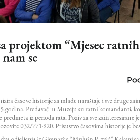
 sa projektom “Mjesec ratni
 nam se
Pod
ra časove historije za mlađe naraštaje i sve druge zai
odina. Predavači u Muzeju su ratni komandanti, komand
 predmeta iz perioda rata. Poziv za sve zainteresirane je 
ozovite 032/771-920. Prisustvo časovima historije je be
a dva odjeljenja iz Gimnazije “Muhsin Rizvić” Kakanj s