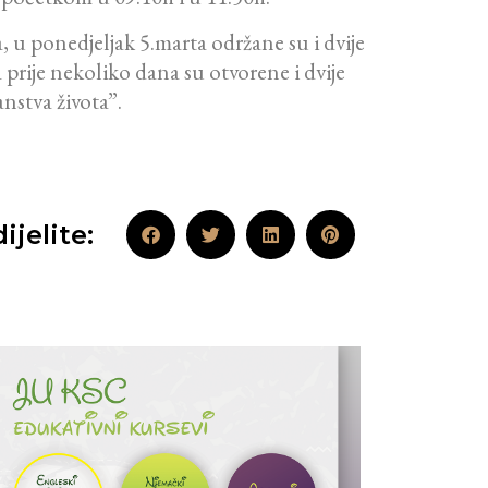
, u ponedjeljak 5.marta održane su i dvije
a prije nekoliko dana su otvorene i dvije
nstva života”.
ijelite: