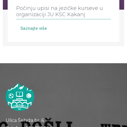
Počinju upisi na jezičke kurseve u
organizaciji JU KSC Kakanj
Saznajte više
Ulica Šehida br. 6