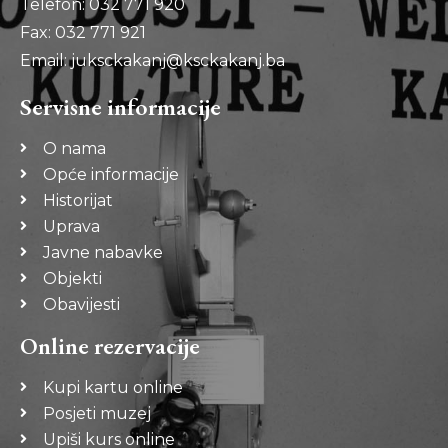
Telefon: 032 771 920
Fax: 032 771 921
Email: juksckakanj@ksckakanj.ba
Servisne informacije
O nama
Opće informacije
Historijat
Uprava
Javne nabavke
Objekti
Obavijesti
Online rezervacije
Kupi kartu online
Posjeti muzej
Upiši kurs online