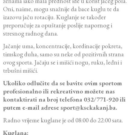
ženama iako mala prednost ide u korist jačeg pola.
Oni, naime, mogu snažnije da bace kuglu te da
izazovu jaču rotaciju. Kuglanje se također
preporučuje za opuštanje poslije napornog i
stresnog radnog dana.
Jačanje uma, koncentracije, kordinacije pokreta,
timskog duha, samo su neke od pozitivnih strana
ovog sporta. Jačaju se i mišići nogu, ruku, leđni i
trbušni mišići.
Ukoliko odlučite da se bavite ovim sportom
profesionalno ili rekreativno možete nas
kontaktirati na broj telefona 032/771-920 ili
putem e-mail adrese sport@ksckakanj.ba.
Radno vrijeme kuglane je od 08:00 do 22:00 sata.
Kuglana: