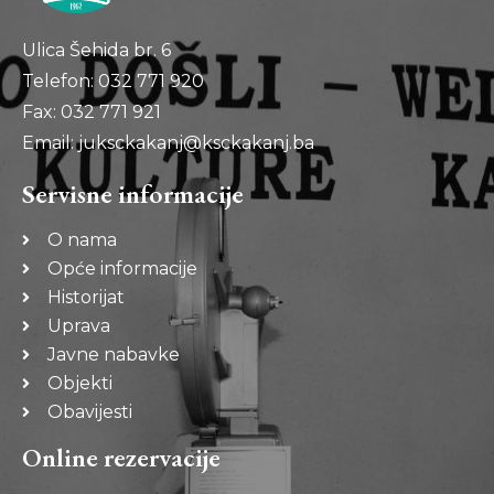
Ulica Šehida br. 6
Telefon: 032 771 920
Fax: 032 771 921
Email: juksckakanj@ksckakanj.ba
Servisne informacije
O nama
Opće informacije
Historijat
Uprava
Javne nabavke
Objekti
Obavijesti
Online rezervacije