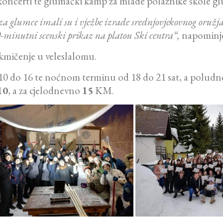
 koncerti te glumački kamp za mlade polaznike škole gl
 glumce imali su i vježbe izrade srednjovjekovnog oružja,
20-minutni scenski prikaz na platou Ski centra“,
napominj
takmičenje u veleslalomu.
10 do 16 te noćnom terminu od 18 do 21 sat, a poludne
10
, a za cjelodnevno
15
KM.