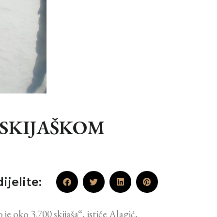
SKIJAŠKOM
ijelite:
 je oko 3.700 skijaša“, ističe Alagić,