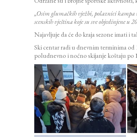
Održane su i brojne sportske aktivnosti,
„Osim glumačkih vježbi, polaznici kampa za
scenskih vještina koje su sve objedinjene u 
Najavljuje da će do kraja sezone imati i 
Ski centar radi u dnevnim terminima od 
poludnevno i noćno skijanje koštaju po