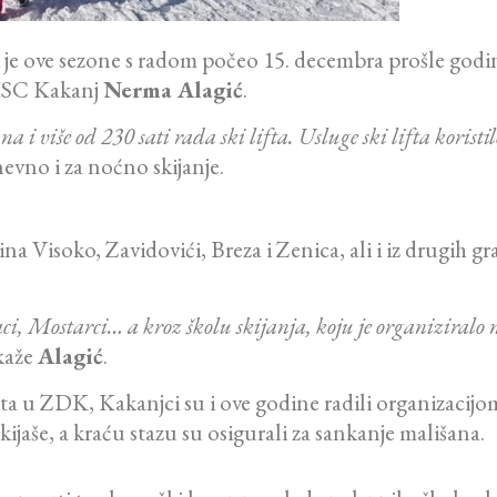
ji je ove sezone s radom počeo 15. decembra prošle godi
U KSC Kakanj
Nerma Alagić
.
 više od 230 sati rada ski lifta. Usluge ski lifta koristilo
dnevno i za noćno skijanje.
općina Visoko, Zavidovići, Breza i Zenica, ali i iz drug
ci, Mostarci… a kroz školu skijanja, koju je organiziralo na
kaže
Alagić
.
šta u ZDK, Kakanjci su i ove godine radili organizacijo
ijaše, a kraću stazu su osigurali za sankanje mališana.