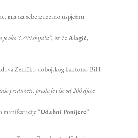
ne, ima iza sebe izuzetno uspješnu
 je oko 3.700 skijaša“,
ističe
Alagić
,
ih gradova Zeničko-dobojskog kantona, BiH
še preduzeće, prošlo je više od 200 djece.
m manifestacije “
Udahni Ponijere
”