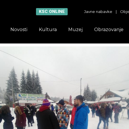
KSC ONLINE
Javne nabavke
|
Obje
Novosti
Kultura
Muzej
Obrazovanje