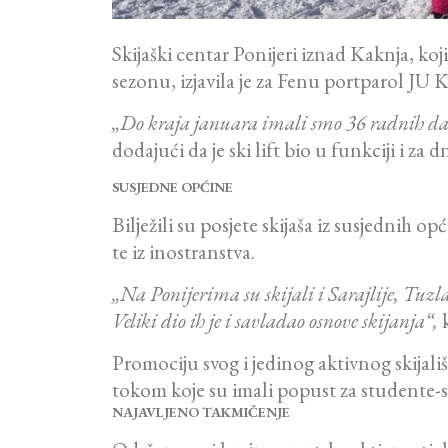
Skijaški centar Ponijeri iznad Kaknja, ko
sezonu, izjavila je za Fenu portparol J
„Do kraja januara imali smo 36 radnih dana i
dodajući da je ski lift bio u funkciji i za 
SUSJEDNE OPĆINE
Bilježili su posjete skijaša iz susjednih 
te iz inostranstva.
„Na Ponijerima su skijali i Sarajlije, Tuzla
Veliki dio ih je i savladao osnove skijanja“,
Promociju svog i jedinog aktivnog skijali
tokom koje su imali popust za studente-sk
NAJAVLJENO TAKMIČENJE