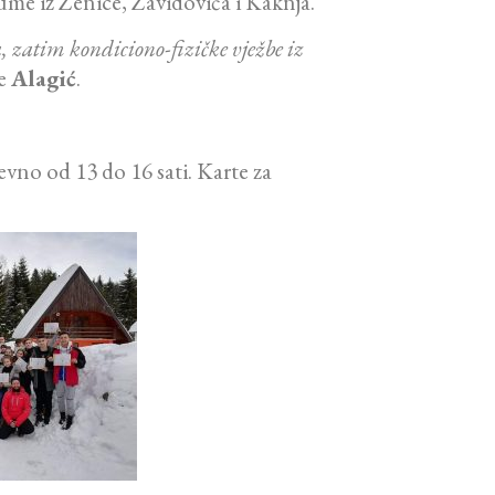
ume iz Zenice, Zavidovića i Kaknja.
 zatim kondiciono-fizičke vježbe iz
e
Alagić
.
vno od 13 do 16 sati. Karte za