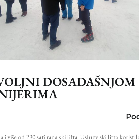
VOLJNI DOSADAŠNJOM 
NIJERIMA
Pod
više od 230 sati rada ski lifta. Usluge ski lifta koristilo