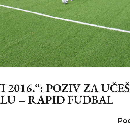
 2016.“: POZIV ZA UČ
LU – RAPID FUDBAL
Pod