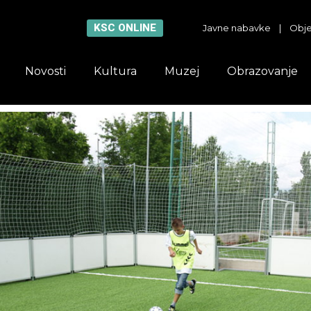
KSC ONLINE
Javne nabavke
|
Obje
Novosti
Kultura
Muzej
Obrazovanje