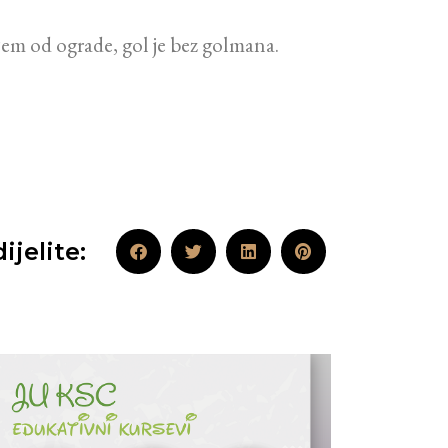
jem od ograde, gol je bez golmana.
ijelite: