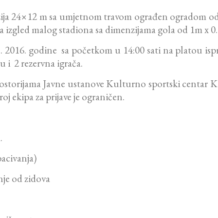
ija 24×12 m sa umjetnom travom ograđen ogradom od f
Ima izgled malog stadiona sa dimenzijama gola od 1m x 0
. 2016. godine sa početkom u 14:00 sati na platou isp
u i 2 rezervna igrača.
prostorijama Javne ustanove Kulturno sportski centar K
oj ekipa za prijave je ograničen.
.
bacivanja)
nje od zidova