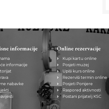
isne informacije
Online rezervacije
nama
Kupi kartu online
će informacije
Posjeti muzej
torijat
Upiši kurs online
rava
Rezerviši termin online
vne nabavke
Posjeti Ponijere
jekti
Raspored aktivnosti
vijesti
Postani prijatelj KSC