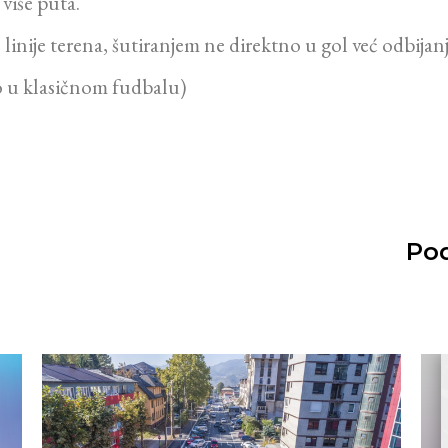
više puta.
linije terena, šutiranjem ne direktno u gol već odbijan
ao u klasičnom fudbalu)
Pod