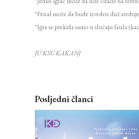
*Jedan igrač može da uđe i izađe na teren 
*Penal može da bude izveden duž srednje 
*Igra se prekida samo u slučaju faula (k
JU KSC KAKANJ
Posljedni članci