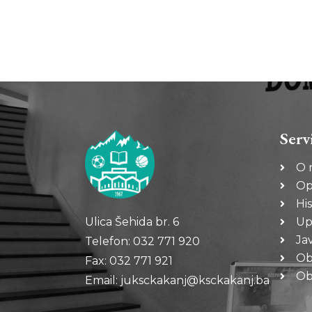
Serv
O 
Op
His
Ulica Šehida br. 6
Up
Ja
Telefon: 032 771 920
Ob
Fax: 032 771 921
Oba
Email: juksckakanj@ksckakanj.ba