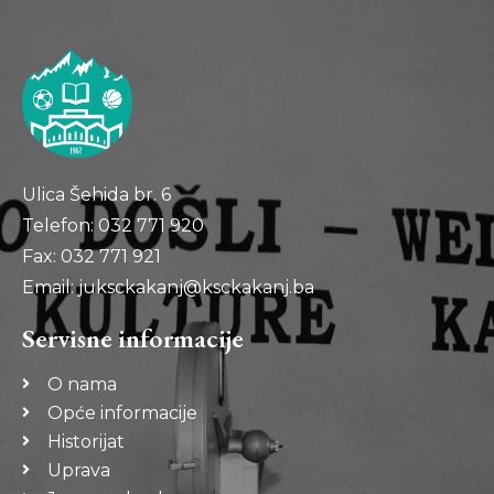
Ulica Šehida br. 6
Telefon: 032 771 920
Fax: 032 771 921
Email: juksckakanj@ksckakanj.ba
Servisne informacije
O nama
Opće informacije
Historijat
Uprava