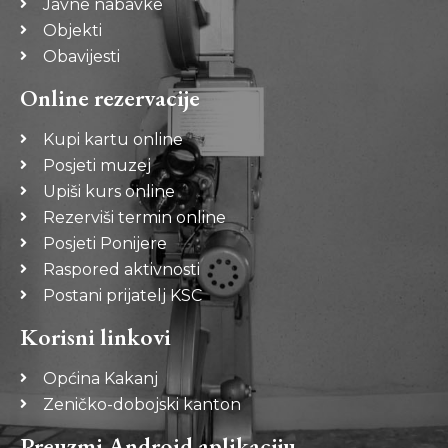
Javne nabavke
Objekti
Obavijesti
Online rezervacije
Kupi kartu online
Posjeti muzej
Upiši kurs online
Rezerviši termin online
Posjeti Ponijere
Raspored aktivnosti
Postani prijatelj KSC
Korisni linkovi
Općina Kakanj
Zeničko-dobojski kanton
Preuzmi Android aplikaciju